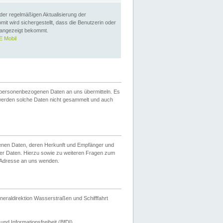
 der regelmäßigen Aktualisierung der
omit wird sichergestellt, dass die Benutzerin oder
 angezeigt bekommt.
 Mobil
 personenbezogenen Daten an uns übermitteln. Es
werden solche Daten nicht gesammelt und auch
ogenen Daten, deren Herkunft und Empfänger und
er Daten. Hierzu sowie zu weiteren Fragen zum
 Adresse an uns wenden.
neraldirektion Wasserstraßen und Schifffahrt
nd Informationsfreiheit (BfDI).