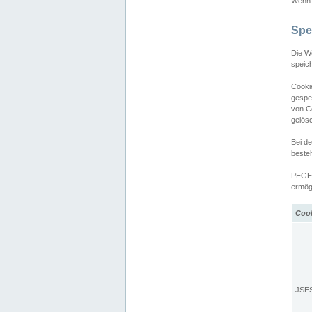
Wenn d
Spe
Die W
speic
Cooki
gespe
von C
gelös
Bei d
beste
PEGEL
ermögl
Coo
JSE