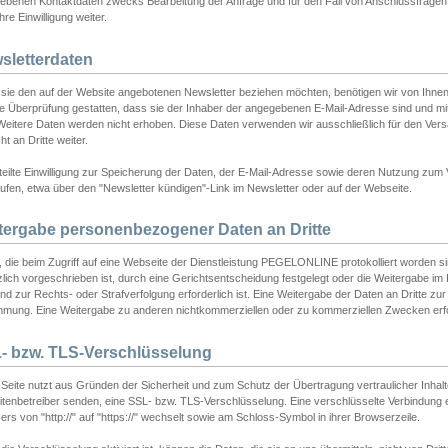
ebenen Kontaktdaten zwecks Bearbeitung der Anfrage und für den Fall von Anschlussfragen b
hre Einwilligung weiter.
sletterdaten
sie den auf der Website angebotenen Newsletter beziehen möchten, benötigen wir von Ihnen
ie Überprüfung gestatten, dass sie der Inhaber der angegebenen E-Mail-Adresse sind und m
 Weitere Daten werden nicht erhoben. Diese Daten verwenden wir ausschließlich für den Ver
cht an Dritte weiter.
teilte Einwilligung zur Speicherung der Daten, der E-Mail-Adresse sowie deren Nutzung zum
ufen, etwa über den "Newsletter kündigen"-Link im Newsletter oder auf der Webseite.
tergabe personenbezogener Daten an Dritte
 die beim Zugriff auf eine Webseite der Dienstleistung PEGELONLINE protokolliert worden sind
lich vorgeschrieben ist, durch eine Gerichtsentscheidung festgelegt oder die Weitergabe im Fa
d zur Rechts- oder Strafverfolgung erforderlich ist. Eine Weitergabe der Daten an Dritte zur 
mmung. Eine Weitergabe zu anderen nichtkommerziellen oder zu kommerziellen Zwecken erfol
- bzw. TLS-Verschlüsselung
Seite nutzt aus Gründen der Sicherheit und zum Schutz der Übertragung vertraulicher Inhalte
eitenbetreiber senden, eine SSL- bzw. TLS-Verschlüsselung. Eine verschlüsselte Verbindung 
rs von "http://" auf "https://" wechselt sowie am Schloss-Symbol in ihrer Browserzeile.