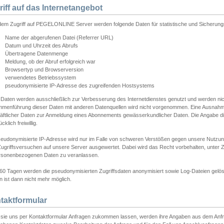
riff auf das Internetangebot
edem Zugriff auf PEGELONLINE Server werden folgende Daten für statistische und Sicherun
Name der abgerufenen Datei (Referrer URL)
Datum und Uhrzeit des Abrufs
Übertragene Datenmenge
Meldung, ob der Abruf erfolgreich war
Browsertyp und Browserversion
verwendetes Betriebssystem
pseudonymisierte IP-Adresse des zugreifenden Hostsystems
 Daten werden ausschließlich zur Verbesserung des Internetdienstes genutzt und werden ni
menführung dieser Daten mit anderen Datenquellen wird nicht vorgenommen. Eine Ausnahme 
äftlicher Daten zur Anmeldung eines Abonnements gewässerkundlicher Daten. Die Angabe die
cklich freiwillig.
seudonymisierte IP-Adresse wird nur im Falle von schweren Verstößen gegen unsere Nutzun
Zugriffsversuchen auf unsere Server ausgewertet. Dabei wird das Recht vorbehalten, unter Z
rsonenbezogenen Daten zu veranlassen.
60 Tagen werden die pseudonymisierten Zugriffsdaten anonymisiert sowie Log-Dateien gelösc
 ist dann nicht mehr möglich.
taktformular
sie uns per Kontaktformular Anfragen zukommen lassen, werden ihre Angaben aus dem Anfrag