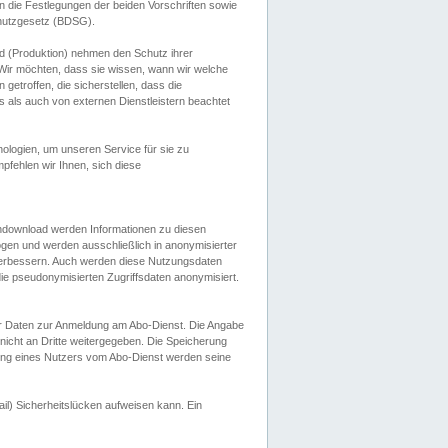
 die Festlegungen der beiden Vorschriften sowie
hutzgesetz (BDSG).
 (Produktion) nehmen den Schutz ihrer
ir möchten, dass sie wissen, wann wir welche
etroffen, die sicherstellen, dass die
 als auch von externen Dienstleistern beachtet
ologien, um unseren Service für sie zu
fehlen wir Ihnen, sich diese
endownload werden Informationen zu diesen
ogen und werden ausschließlich in anonymisierter
verbessern. Auch werden diese Nutzungsdaten
ie pseudonymisierten Zugriffsdaten anonymisiert.
her Daten zur Anmeldung am Abo-Dienst. Die Angabe
 nicht an Dritte weitergegeben. Die Speicherung
dung eines Nutzers vom Abo-Dienst werden seine
il) Sicherheitslücken aufweisen kann. Ein