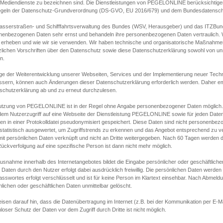
s Mediendienste zu bezeichnen sind. Die Dienstleistungen von PEGELONLINE berücksichtigen
egeln der Datenschutz-Grundverordnung (DS-GVO, EU 2016/679) und dem Bundesdatensc
asserstraßen- und Schifffahrtsverwaltung des Bundes (WSV, Herausgeber) und das ITZBund
nenbezogenen Daten sehr ernst und behandeln ihre personenbezogenen Daten vertraulich. W
 erheben und wie wir sie verwenden. Wir haben technische und organisatorische Maßnahmen g
zlichen Vorschriften über den Datenschutz sowie diese Datenschutzerklärung sowohl von uns
n.
ge der Weiterentwicklung unserer Webseiten, Services und der Implementierung neuer Techn
ssern, können auch Änderungen dieser Datenschutzerklärung erforderlich werden. Daher emp
schutzerklärung ab und zu erneut durchzulesen.
utzung von PEGELONLINE ist in der Regel ohne Angabe personenbezogener Daten möglich.
edem Nutzerzugriff auf eine Webseite der Dienstleistung PEGELONLINE sowie für jeden Dat
en in einer Protokolldatei pseudonymisiert gespeichert. Diese Daten sind nicht personenbez
statistisch ausgewertet, um Zugriffstrends zu erkennen und das Angebot entsprechend zu 
mit persönlichen Daten verknüpft und nicht an Dritte weitergegeben. Nach 60 Tagen werden d
ückverfolgung auf eine spezifische Person ist dann nicht mehr möglich.
Ausnahme innerhalb des Internetangebotes bildet die Eingabe persönlicher oder geschäftlic
 Daten durch den Nutzer erfolgt dabei ausdrücklich freiwillig. Die persönlichen Daten werden
asswortes erfolgt verschlüsselt und ist für keine Person im Klartext einsehbar. Nach Abmel
lichen oder geschäftlichen Daten unmittelbar gelöscht.
isen darauf hin, dass die Datenübertragung im Internet (z.B. bei der Kommunikation per E-Ma
loser Schutz der Daten vor dem Zugriff durch Dritte ist nicht möglich.