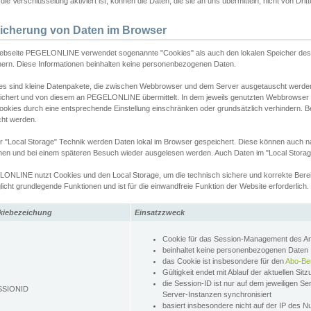
ie Verschlüsselung aktiviert ist, können die Daten, die sie an uns übermitteln, nicht von Dri
icherung von Daten im Browser
ebseite PEGELONLINE verwendet sogenannte "Cookies" als auch den lokalen Speicher des 
hern. Diese Informationen beinhalten keine personenbezogenen Daten.
es sind kleine Datenpakete, die zwischen Webbrowser und dem Server ausgetauscht werde
ichert und von diesem an PEGELONLINE übermittelt. In dem jeweils genutzten Webbrowser
ookies durch eine entsprechende Einstellung einschränken oder grundsätzlich verhindern. B
cht werden.
er "Local Storage" Technik werden Daten lokal im Browser gespeichert. Diese können auch 
hen und bei einem späteren Besuch wieder ausgelesen werden. Auch Daten im "Local Storag
ONLINE nutzt Cookies und den Local Storage, um die technisch sichere und korrekte Bereit
icht grundlegende Funktionen und ist für die einwandfreie Funktion der Website erforderlich.
kiebezeichung
Einsatzzweck
Cookie für das Session-Management des 
beinhaltet keine personenbezogenen Daten
das Cookie ist insbesondere für den
Abo-Be
Gültigkeit endet mit Ablauf der aktuellen Sit
die Session-ID ist nur auf dem jeweiligen Se
SSIONID
Server-Instanzen synchronisiert
basiert insbesondere nicht auf der IP des N