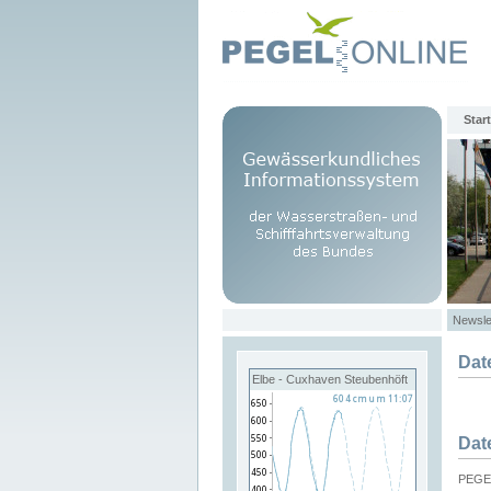
Start
Newsle
Dat
Elbe - Cuxhaven Steubenhöft
Dat
PEGEL