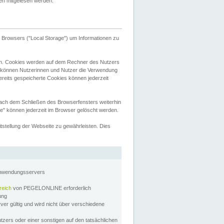
tten mitgelesen werden.
Browsers ("Local Storage") um Informationen zu
n. Cookies werden auf dem Rechner des Nutzers
 können Nutzerinnen und Nutzer die Verwendung
ereits gespeicherte Cookies können jederzeit
nach dem Schließen des Browserfensters weiterhin
e" können jederzeit im Browser gelöscht werden.
stellung der Webseite zu gewährleisten. Dies
Anwendungsservers
reich
von PEGELONLINE erforderlich
zung
rver gültig und wird nicht über verschiedene
utzers oder einer sonstigen auf den tatsächlichen