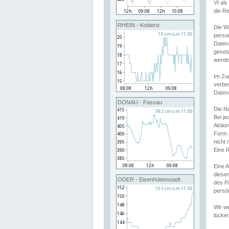
VI al
die R
RHEIN - Koblenz
Die W
perso
Daten
geset
werde
Im Zu
verbe
Daten
DONAU - Passau
Die N
Bei j
Aktion
Form 
nicht 
Eine R
Eine 
dieser
ODER - Eisenhüttenstadt
des P
persön
Wir we
lücken