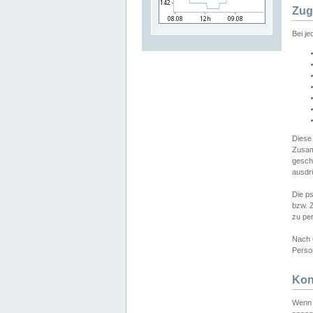
Zug
Bei j
Diese
Zusam
gesch
ausdrü
Die p
bzw. 
zu pe
Nach 
Person
Kon
Wenn 