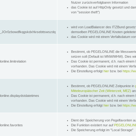
Nutzer zurückverfolgbaren Information
das Cookie ist auf HttpOnly gesetzt und dam
von "session theft")
wird von LoadBalancer des ITZBund gesetzt
JOr0zbowdfkqgskdxhlvsebttswszdq
demselben PEGELONLINE Knoten geleitetet w
das Cookie wird mit einem Verfallsdatum vo
Bestimmt, ob PEGELONLINE die Messwer
setzen soll (Default ist MNW/MHW). Dies wirk
online.limitrelation
Das Cookie ist permanent, d.h. nach einem 
vorhanden. Das Cookie wird mit einem Verfa
Die Einstellung erfolgt
hier
bzw. bei
https://w
Bestimmt, ob PEGELONLINE Zeitpunkte in
Mitteleuropäischer Zeit (Winterzeit, MEZ)
anz
lonline.displaydstdatetimes
Das Cookie ist permanent, d.h. nach einem 
vorhanden. Das Cookie wird mit einem Verfa
Die Einstellung erfolgt
hier
bzw. bei
https://w
Dient der Speicherung von Pegelfavoriten 
online.favorites
Die Funktion existiert nur auf
PEGELONLINE
Die Speicherung erfolgt im "Local Storage"