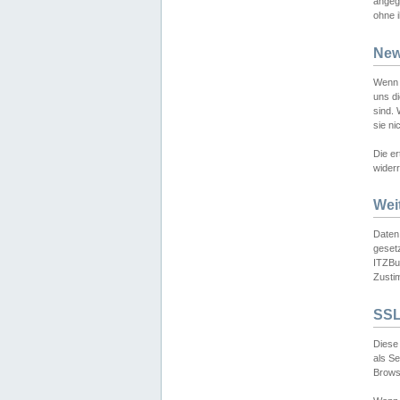
angeg
ohne i
New
Wenn 
uns d
sind.
sie ni
Die er
widerr
Wei
Daten,
gesetz
ITZBun
Zusti
SSL
Diese 
als S
Browse