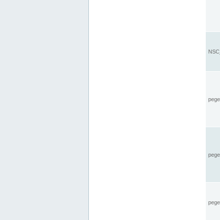
NSC_
pegel
pege
pegel