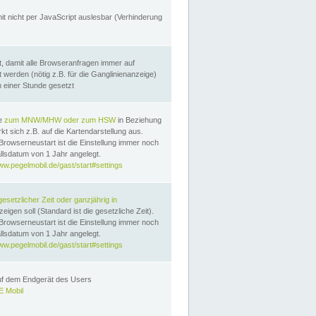
it nicht per JavaScript auslesbar (Verhinderung
, damit alle Browseranfragen immer auf
erden (nötig z.B. für die Ganglinienanzeige)
n einer Stunde gesetzt
te
zum MNW/MHW oder zum HSW
in Beziehung
t sich z.B. auf die Kartendarstellung aus.
Browserneustart ist die Einstellung immer noch
llsdatum von 1 Jahr angelegt.
ww.pegelmobil.de/gast/start#settings
gesetzlicher Zeit oder ganzjährig in
eigen soll (Standard ist die gesetzliche Zeit).
Browserneustart ist die Einstellung immer noch
llsdatum von 1 Jahr angelegt.
ww.pegelmobil.de/gast/start#settings
auf dem Endgerät des Users
 Mobil