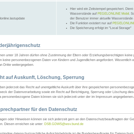
Hier wird ein Zeitstempel gespeichert. Dient
Wasserstände auf
PEGELONLINE Mobil
. S
lonline.lastupdate
der Benutzer immer aktuelle Wasserstände
Die Funktion existiert nur auf
PEGELONLINE
Die Speicherung erfolgt im "Local Storage"
derjährigenschutz
nen unter 18 Jahren dürfen ohne Zustimmung der Eltern oder Erziehungsberechtigten keine
n keine personenbezogenen Daten von Kindern und Jugendlichen angefordert. Wissentlich 
an Dritte weitergegeben.
ht auf Auskunft, Löschung, Sperrung
aben jederzeit das Recht auf unentgeltliche Auskunft über ihre gespeicherten personenbez
weck der Datenverarbeitung sowie ein Recht auf Berichtigung, Sperrung oder Löschung dies
 personenbezogene Daten können sie sich jederzeit unter der im Impressum angegebenen
prechpartner für den Datenschutz
ragen oder Hinweisen können sie sich jederzeit gern an den Datenschutzbeauftragten der Ge
n. Diesen erreichen sie unter:
DSB.GDWS@wsv.bund.de
ständige datenschutzrechtliche Aufsichtsbehörde ist die Bundesbeauftragte für Datenschutz u