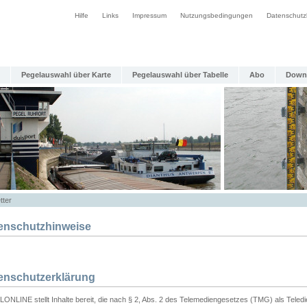
Hilfe
Links
Impressum
Nutzungsbedingungen
Datenschutz
Pegelauswahl über Karte
Pegelauswahl über Tabelle
Abo
Down
tter
enschutzhinweise
enschutzerklärung
ONLINE stellt Inhalte bereit, die nach § 2, Abs. 2 des Telemediengesetzes (TMG) als Teled