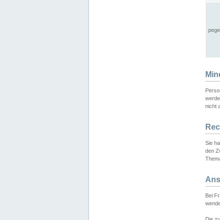
pege
Min
Perso
werde
nicht 
Rec
Sie h
den Z
Thema
Ans
Bei F
wende
Die zu