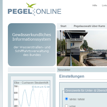
Hilfe
Link
Start
Pegelauswahl über Karte
Newsletter
Einstellungen
Elbe - Cuxhaven Steubenhöft
Grenzwerte für Unter- & Übersc
MHW / MNW
HSW