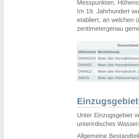
Messpunkten. Höhensy
Im 19. Jahrhundert wu
etabliert, an welchen 
zentimetergenau gem
Deutschland
Höhennetz
Bezeichnung
DHHN2016
Meter über Normalhöhennul
DHHN92
Meter über Normalhöhennul
DHHN12
Meter über Normalnull (m. 
SNN76
Meter über Höhennormal (m
Einzugsgebiet
Unter Einzugsgebiet v
unterirdisches Wasser
Allgemeine Bestandtei