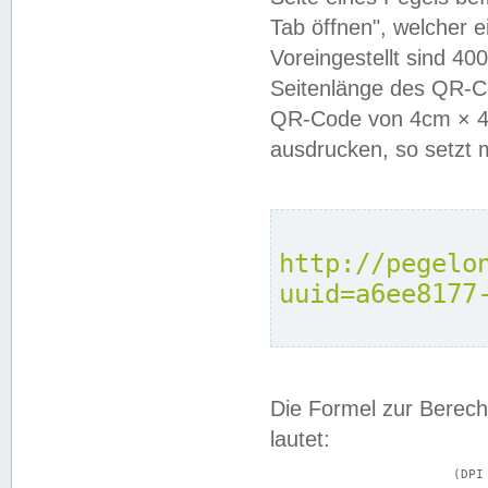
Tab öffnen", welcher 
Voreingestellt sind 4
Seitenlänge des QR-C
QR-Code von 4cm × 4c
ausdrucken, so setzt 
http://pegelo
uuid=a6ee8177
Die Formel zur Berech
lautet:
			(DPI × Druckkantenlänge in cm) ÷ 2,54 = Kantenlänge in Pixel
