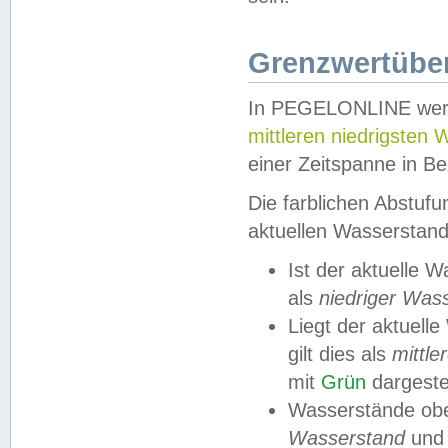
Grenzwertüber
In PEGELONLINE werde
mittleren niedrigsten
einer Zeitspanne in Be
Die farblichen Abstuf
aktuellen Wasserstand
Ist der aktuelle 
als
niedriger Was
Liegt der aktue
gilt dies als
mittle
mit
Grün
dargestel
Wasserstände obe
Wasserstand
und