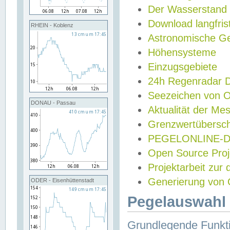
Der Wasserstand
Download langfris
RHEIN - Koblenz
Astronomische Gez
Höhensysteme
Einzugsgebiete
24h Regenradar
Seezeichen von 
DONAU - Passau
Aktualität der Me
Grenzwertübersch
PEGELONLINE-Di
Open Source Projek
Projektarbeit zur
Generierung von 
ODER - Eisenhüttenstadt
Pegelauswahl 
Grundlegende Funkti