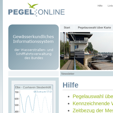
Hilfe
Link
Start
Pegelauswahl über Karte
Newsletter
Hilfe
Elbe - Cuxhaven Steubenhöft
Pegelauswahl übe
Kennzeichnende 
Zeitbezug der Me