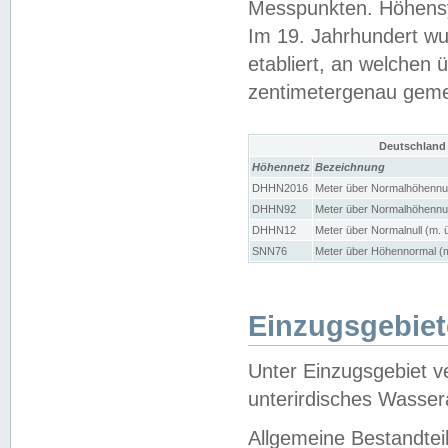
Messpunkten. Höhensy
Im 19. Jahrhundert wu
etabliert, an welchen 
zentimetergenau gem
Deutschland
Höhennetz
Bezeichnung
DHHN2016
Meter über Normalhöhennul
DHHN92
Meter über Normalhöhennul
DHHN12
Meter über Normalnull (m. 
SNN76
Meter über Höhennormal (m
Einzugsgebiet
Unter Einzugsgebiet v
unterirdisches Wasser
Allgemeine Bestandtei