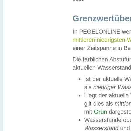
Grenzwertüber
In PEGELONLINE werde
mittleren niedrigsten
einer Zeitspanne in Be
Die farblichen Abstuf
aktuellen Wasserstand
Ist der aktuelle 
als
niedriger Was
Liegt der aktue
gilt dies als
mittle
mit
Grün
dargestel
Wasserstände obe
Wasserstand
und