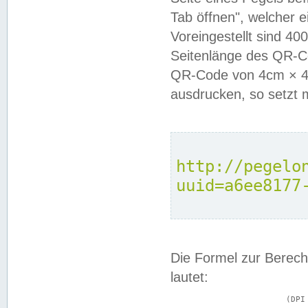
Tab öffnen", welcher 
Voreingestellt sind 4
Seitenlänge des QR-C
QR-Code von 4cm × 4c
ausdrucken, so setzt 
http://pegelo
uuid=a6ee8177
Die Formel zur Berech
lautet:
			(DPI × Druckkantenlänge in cm) ÷ 2,54 = Kantenlänge in Pixel
