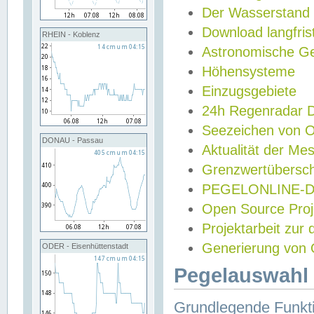
Der Wasserstand
Download langfris
RHEIN - Koblenz
Astronomische Gez
Höhensysteme
Einzugsgebiete
24h Regenradar
Seezeichen von 
DONAU - Passau
Aktualität der Me
Grenzwertübersch
PEGELONLINE-Di
Open Source Projek
Projektarbeit zur
Generierung von 
ODER - Eisenhüttenstadt
Pegelauswahl 
Grundlegende Funkti