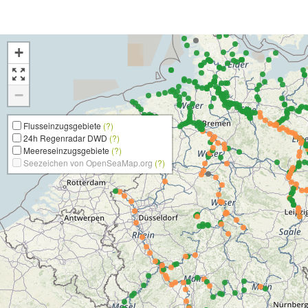
+
−
Flusseinzugsgebiete
(?)
24h Regenradar DWD
(?)
Meereseinzugsgebiete
(?)
Seezeichen von OpenSeaMap.org
(?)