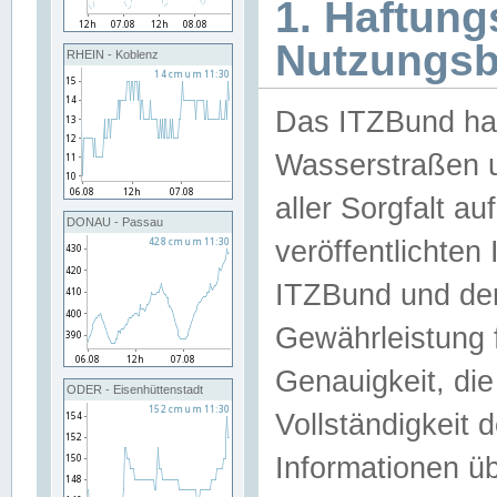
1. Haftun
Nutzungs
RHEIN - Koblenz
Das ITZBund han
Wasserstraßen u
aller Sorgfalt au
DONAU - Passau
veröffentlichte
ITZBund und de
Gewährleistung fü
Genauigkeit, die 
ODER - Eisenhüttenstadt
Vollständigkeit
Informationen 