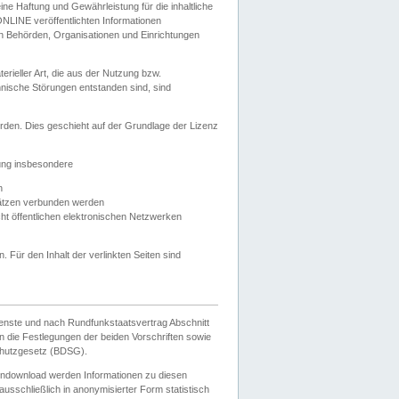
e Haftung und Gewährleistung für die inhaltliche
ELONLINE veröffentlichten Informationen
n Behörden, Organisationen und Einrichtungen
ieller Art, die aus der Nutzung bzw.
hnische Störungen entstanden sind, sind
rden. Dies geschieht auf der Grundlage der Lizenz
zung insbesondere
n
ätzen verbunden werden
ht öffentlichen elektronischen Netzwerken
n. Für den Inhalt der verlinkten Seiten sind
ienste und nach Rundfunkstaatsvertrag Abschnitt
 die Festlegungen der beiden Vorschriften sowie
hutzgesetz (BDSG).
endownload werden Informationen zu diesen
usschließlich in anonymisierter Form statistisch