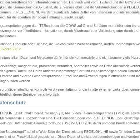
ität der veröffentlichten Informationen achten. Dennoch wird vom ITZBund und der GDWS kein
gkeit, die Genauigkeit, die Aktualität, die Zuverlässigkeit und die Vollständigkeit der in PEG
ommen. In PEGELONLINE werden zusätzlich Daten Dritter von nationalen und internationale
igt, für die ebenfalls der obige Haftungsausschluss gilt.
ngsansprüche gegen das ITZBund oder die GDWS auf Grund Schäden materieller oder immater
utzung der veröffentlichten Informationen, durch Missbrauch der Verbindung oder durch tec
schlossen.
mationen, Produkte oder Dienste, die Sie von dieser Website erhalten, dürfen übernommen we
->Zero-2.0
↗
reitgestellten Daten und Metadaten dürfen für die kommerzielle und nicht kommerzielle Nut
ervielfältigt, ausgedruckt, präsentiert, verändert, bearbeitet sowie an Dritte übermittelt werde
mit eigenen Daten und Daten Anderer zusammengeführt und zu selbständigen neuen Datens
in interne und externe Geschäftsprozesse, Produkte und Anwendungen in öffentlichen und nic
eingebunden werden
sorgfältiger inhaltlicher Kontrolle wird keine Haftung für die Inhalte externer Links übernomme
ließlich deren Betreiber verantwortlich.
Datenschutz
ONLINE stellt Inhalte bereit, die nach § 2, Abs. 2 des Telemediengesetzes (TMG) als Teled
s Mediendienste zu bezeichnen sind. Die Dienstleistungen von PEGELONLINE berücksichtigen
egeln der Datenschutz-Grundverordnung (DS-GVO, EU 2016 /679) und dem Bundesdatensc
eden Nutzerzugriff auf eine Web-Seite der Dienstleistung PEGELONLINE sowie für jeden Dat
en in einer Protokolldatei gespeichert. Diese Daten sind nicht personenbezogen und werden a