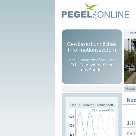
Start
Newsle
Nut
Elbe - Cuxhaven Steubenhöft
1. 
Das I