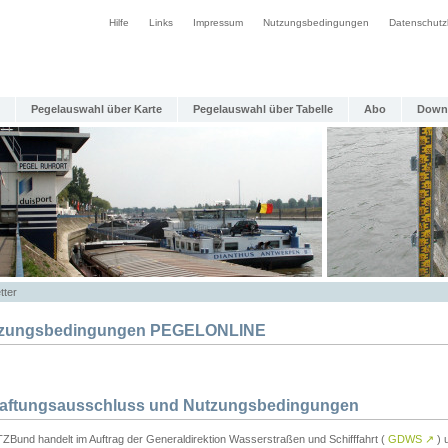
Hilfe
Links
Impressum
Nutzungsbedingungen
Datenschutz
Pegelauswahl über Karte
Pegelauswahl über Tabelle
Abo
Down
tter
zungsbedingungen PEGELONLINE
Haftungsausschluss und Nutzungsbedingungen
TZBund handelt im Auftrag der Generaldirektion Wasserstraßen und Schifffahrt (
GDWS
↗
) u