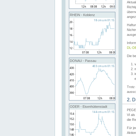
Aktual
Richti
übern
RHEIN - Koblenz
angeze
Haftu
Nichtn
ausge
Infor
DL-DE
Die be
DONAU - Passau
v
Trotz 
aussch
2. 
ODER - Eisenhüttenstadt
PEGEL
VI al
die R
Für j
Aktion