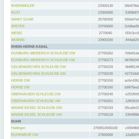
RHEINWEILER
23300130
06b978dd
RUST
23300580
5389b878
SANKT GOAR
25700300
550eb7e9
SPEYER
23700600
2cb8ae5b
WESEL
2770040
f33c3cc9
WORMS
23900200
844a620f
RHEIN-HERNE-KANAL
DUISBURG-MEIDERICH SCHLEUSE OW
27700262
f18e81da
DUISBURG-MEIDERICH SCHLEUSE UW
27700273
48780245
GELSENKIRCHEN SCHLEUSE OW
27700229
5b9f8134
GELSENKIRCHEN SCHLEUSE UW
27700230
427318d0
HERNE OW
27700150
ac6c4362
HERNE UW
27700160
b9975ea1
OBERHAUSEN SCHLEUSE OW
27700240
e251f943
OBERHAUSEN SCHLEUSE UW
27700251
12f63015
WANNE EICKEL SCHLEUSE OW
27700193
05ca0e33
WANNE EICKEL SCHLEUSE UW
27700218
23045f8b
RUHR
Hattingen
2769510000100
c0594fb5
RUHRWEHR OW
27600090
12a3037f