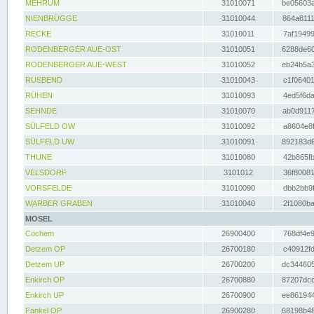
MEHRUM
31010071
be05603a
NIENBRÜGGE
31010044
864a8111
RECKE
31010011
7af19499
RODENBERGER AUE-OST
31010051
6288de60
RODENBERGER AUE-WEST
31010052
eb24b5a3
RUSBEND
31010043
c1f06401
RÜHEN
31010093
4ed5f6da
SEHNDE
31010070
ab0d9117
SÜLFELD OW
31010092
a8604e8f
SÜLFELD UW
31010091
892183d6
THUNE
31010080
42b865fb
VELSDORF
3101012
36f80081
VORSFELDE
31010090
dbb2bb9f
WARBER GRABEN
31010040
2f1080ba
MOSEL
Cochem
26900400
768df4e9
Detzem OP
26700180
c40912fd
Detzem UP
26700200
dc344605
Enkirch OP
26700880
87207dcd
Enkirch UP
26700900
ee861944
Fankel OP
26900280
68198b48