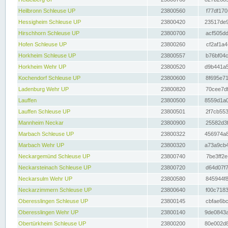
Heilbronn Schleuse UP
23800560
f77df170
Hessigheim Schleuse UP
23800420
23517de9
Hirschhorn Schleuse UP
23800700
acf505dd
Hofen Schleuse UP
23800260
cf2af1a4
Horkheim Schleuse UP
23800557
b76bf04c
Horkheim Wehr UP
23800520
d9b441a5
Kochendorf Schleuse UP
23800600
8f695e71
Ladenburg Wehr UP
23800820
70cee7df
Lauffen
23800500
8559d1a0
Lauffen Schleuse UP
23800501
2f7cb553
Mannheim Neckar
23800900
25582d3f
Marbach Schleuse UP
23800322
456974a8
Marbach Wehr UP
23800320
a73a9cb4
Neckargemünd Schleuse UP
23800740
7be3ff2e
Neckarsteinach Schleuse UP
23800720
d64d07f7
Neckarsulm Wehr UP
23800580
845944f8
Neckarzimmern Schleuse UP
23800640
f00c7183
Oberesslingen Schleuse UP
23800145
cbfae6bc
Oberesslingen Wehr UP
23800140
9de0843a
Obertürkheim Schleuse UP
23800200
80e002d8