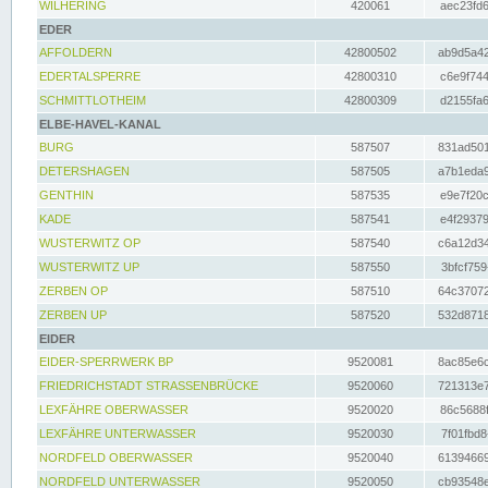
WILHERING
420061
aec23fd6
EDER
AFFOLDERN
42800502
ab9d5a42
EDERTALSPERRE
42800310
c6e9f744
SCHMITTLOTHEIM
42800309
d2155fa6
ELBE-HAVEL-KANAL
BURG
587507
831ad501
DETERSHAGEN
587505
a7b1eda9
GENTHIN
587535
e9e7f20c
KADE
587541
e4f29379
WUSTERWITZ OP
587540
c6a12d34
WUSTERWITZ UP
587550
3bfcf759
ZERBEN OP
587510
64c37072
ZERBEN UP
587520
532d8718
EIDER
EIDER-SPERRWERK BP
9520081
8ac85e6c
FRIEDRICHSTADT STRASSENBRÜCKE
9520060
721313e7
LEXFÄHRE OBERWASSER
9520020
86c5688f
LEXFÄHRE UNTERWASSER
9520030
7f01fbd8
NORDFELD OBERWASSER
9520040
61394669
NORDFELD UNTERWASSER
9520050
cb93548e