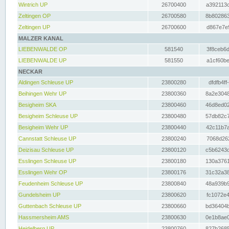
Wintrich UP
26700400
a392113c
Zeltingen OP
26700580
8b802863
Zeltingen UP
26700600
d867e7e9
MALZER KANAL
LIEBENWALDE OP
581540
3f8ceb6d
LIEBENWALDE UP
581550
a1cf60be
NECKAR
Aldingen Schleuse UP
23800280
dfdfb4ff
Beihingen Wehr UP
23800360
8a2e3048
Besigheim SKA
23800460
46d8ed02
Besigheim Schleuse UP
23800480
57db82c7
Besigheim Wehr UP
23800440
42c11b7a
Cannstatt Schleuse UP
23800240
7068d262
Deizisau Schleuse UP
23800120
c5b6243d
Esslingen Schleuse UP
23800180
130a3761
Esslingen Wehr OP
23800176
31c32a38
Feudenheim Schleuse UP
23800840
48a939b9
Gundelsheim UP
23800620
fc1072e4
Guttenbach Schleuse UP
23800660
bd36404b
Hassmersheim AMS
23800630
0e1b8ae0
Heidelberg UP
23800760
827b2685