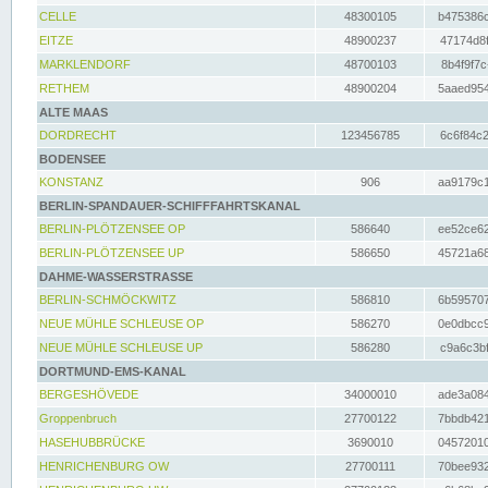
CELLE
48300105
b475386c
EITZE
48900237
47174d8f
MARKLENDORF
48700103
8b4f9f7c
RETHEM
48900204
5aaed954
ALTE MAAS
DORDRECHT
123456785
6c6f84c2
BODENSEE
KONSTANZ
906
aa9179c1
BERLIN-SPANDAUER-SCHIFFFAHRTSKANAL
BERLIN-PLÖTZENSEE OP
586640
ee52ce62
BERLIN-PLÖTZENSEE UP
586650
45721a68
DAHME-WASSERSTRASSE
BERLIN-SCHMÖCKWITZ
586810
6b595707
NEUE MÜHLE SCHLEUSE OP
586270
0e0dbcc9
NEUE MÜHLE SCHLEUSE UP
586280
c9a6c3bf
DORTMUND-EMS-KANAL
BERGESHÖVEDE
34000010
ade3a084
Groppenbruch
27700122
7bbdb421
HASEHUBBRÜCKE
3690010
04572010
HENRICHENBURG OW
27700111
70bee932