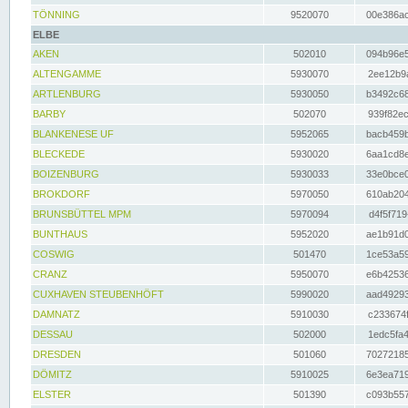
TÖNNING
9520070
00e386ac
ELBE
AKEN
502010
094b96e5
ALTENGAMME
5930070
2ee12b9a
ARTLENBURG
5930050
b3492c68
BARBY
502070
939f82ec
BLANKENESE UF
5952065
bacb459b
BLECKEDE
5930020
6aa1cd8e
BOIZENBURG
5930033
33e0bce0
BROKDORF
5970050
610ab204
BRUNSBÜTTEL MPM
5970094
d4f5f719
BUNTHAUS
5952020
ae1b91d0
COSWIG
501470
1ce53a59
CRANZ
5950070
e6b42536
CUXHAVEN STEUBENHÖFT
5990020
aad49293
DAMNATZ
5910030
c233674f
DESSAU
502000
1edc5fa4
DRESDEN
501060
70272185
DÖMITZ
5910025
6e3ea719
ELSTER
501390
c093b557