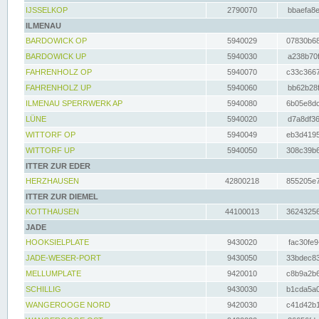
IJSSELKOP
2790070
bbaefa8e
ILMENAU
BARDOWICK OP
5940029
07830b68
BARDOWICK UP
5940030
a238b70f
FAHRENHOLZ OP
5940070
c33c3667
FAHRENHOLZ UP
5940060
bb62b28f
ILMENAU SPERRWERK AP
5940080
6b05e8dc
LÜNE
5940020
d7a8df36
WITTORF OP
5940049
eb3d4195
WITTORF UP
5940050
308c39b6
ITTER ZUR EDER
HERZHAUSEN
42800218
855205e7
ITTER ZUR DIEMEL
KOTTHAUSEN
44100013
36243256
JADE
HOOKSIELPLATE
9430020
fac30fe9
JADE-WESER-PORT
9430050
33bdec83
MELLUMPLATE
9420010
c8b9a2b6
SCHILLIG
9430030
b1cda5a0
WANGEROOGE NORD
9420030
c41d42b1