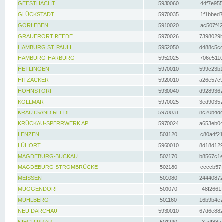
GEESTHACHT
5930060
44f7e955
GLÜCKSTADT
5970035
1f1bbed7
GORLEBEN
5910020
ac507f42
GRAUERORT REEDE
5970026
7398029b
HAMBURG ST. PAULI
5952050
d488c5cc
HAMBURG-HARBURG
5952025
706e5110
HETLINGEN
5970010
599c23b1
HITZACKER
5920010
a26e57c9
HOHNSTORF
5930040
d9289367
KOLLMAR
5970025
3ed90357
KRAUTSAND REEDE
5970031
8c20b4dc
KRÜCKAU-SPERRWERK AP
5970024
a653eb04
LENZEN
503120
c80a4f21
LÜHORT
5960010
8d18d129
MAGDEBURG-BUCKAU
502170
b8567c1e
MAGDEBURG-STROMBRÜCKE
502180
ccccb57f
MEISSEN
501080
24440872
MÜGGENDORF
503070
48f2661f
MÜHLBERG
501160
16b9b4e7
NEU DARCHAU
5930010
67d6e882
NIEGRIPP AP
502240
3adf88fd