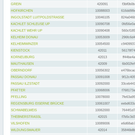
GREIN
420091
f3bf0b0b
HOFKIRCHEN
10088003
616dd98e
INGOLSTADT LUITPOLDSTRASSE
10046105
824a046b
KACHLET SCHLEUSE UP
10090708
0fd56e0a
KACHLET WEHR UP
10090408
560cf185
KELHEIM DONAU
10053009
296fc6d4
KELHEIMWINZER
10054500
c9409937
KIENSTOCK
42011
56178f74
KORNEUBURG
42013
ff44be4a
MAUTHAUSEN
42009
6b002fef
OBERNDORF
10056302
e476bcad
PASSAU DONAU
10091008
9f12c405
PASSAU ILZSTADT
10092000
33ceb441
PFATTER
10068006
f768173a
PFELLING
10078000
7fe63a95
REGENSBURG EISERNE BRÜCKE
10061007
eebd633a
SCHWABELWEIS
10062000
7644f1d7
THEBNERSTRASSL
42015
f7b5c3d3
VILSHOFEN
10089006
e6d68ab7
WILDUNGSMAUER
42014
35846b8b