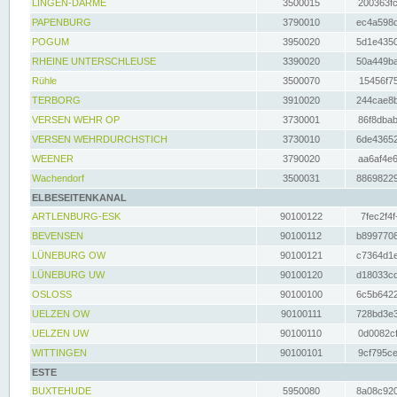
LINGEN-DARME
3500015
200363fc
PAPENBURG
3790010
ec4a598d
POGUM
3950020
5d1e4350
RHEINE UNTERSCHLEUSE
3390020
50a449ba
Rühle
3500070
15456f75
TERBORG
3910020
244cae8b
VERSEN WEHR OP
3730001
86f8dbab
VERSEN WEHRDURCHSTICH
3730010
6de43652
WEENER
3790020
aa6af4e6
Wachendorf
3500031
88698229
ELBESEITENKANAL
ARTLENBURG-ESK
90100122
7fec2f4f
BEVENSEN
90100112
b8997708
LÜNEBURG OW
90100121
c7364d1e
LÜNEBURG UW
90100120
d18033cd
OSLOSS
90100100
6c5b6422
UELZEN OW
90100111
728bd3e3
UELZEN UW
90100110
0d0082cf
WITTINGEN
90100101
9cf795ce
ESTE
BUXTEHUDE
5950080
8a08c920