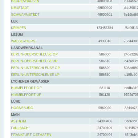
HERRENHAUSEN
48800108
8134af78
NEUSTADT
48800200
dda39817
SCHWARMSTEDT
48800301
8e16bd66
LEK
KRIMPEN
123456784
f5c96f13
LESUM
WASSERHORST
4930010
76844306
LANDWEHRKANAL
BERLIN-OBERSCHLEUSE OP
586600
24ce3282
BERLIN-OBERSCHLEUSE UP
586610
c42ad3df
BERLIN-UNTERSCHLEUSE OP
586620
503ad891
BERLIN-UNTERSCHLEUSE UP
586630
d198c901
LYCHENER GEWÄSSER
HIMMELPFORT OP
581110
bcdfa310
HIMMELPFORT UP
581120
9592d736
LÜHE
HORNEBURG
5960020
3244d787
MAIN
ASTHEIM
24300406
3de69bf8
FAULBACH
24700109
a919f57f
FRANKFURT OSTHAFEN
24700404
66ff3eb4