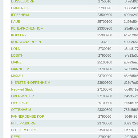
DÜSSELDORF
2750010
8f7e5f92
EMMERICH
2790020
9598e4cb
IFFEZHEIM
23500600
b02be240
KAUB
25700100
1d26e504
KEHL-KRONENHOF
23300900
23af9b02
KOBLENZ
25900700
4c7d796a
KONSTANZ-RHEIN
3329
e020e651
KÖLN
2730010
a6ee8177
LOBITH
2790050
efe13a3d
MAINZ
25100100
a37a9aa3
MANNHEIM
23700700
57090802
MAXAU
23700200
b6c6d5c8
NIERSTEIN-OPPENHEIM
23900600
d28e7ed1
Neuwied Stadt
27100370
dc407f1e
OBERWINTER
27100700
b45359df
OESTRICH
25100300
665be0fe
OTTENHEIM
23300800
787e5d63
PANNERDENSE KOP
2790060
3046493f
PHILIPPSBURG
23700500
88e972e1
PLITTERSDORF
23500700
6b774802
REES
2790010
2f025389