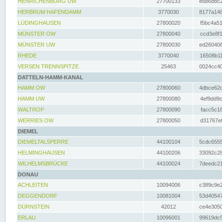
HENRICHENBURG UW
27700133
e6b68bc2
HERBRUM HAFENDAMM
3770030
8177a148
LÜDINGHAUSEN
27800020
f5bc4a51
MÜNSTER OW
27800040
ccd3e8f1
MÜNSTER UW
27800030
ed260406
RHEDE
3770040
16508b11
VERSEN TRENNSPITZE
25463
0024cc40
DATTELN-HAMM-KANAL
HAMM OW
27800060
4dbce62d
HAMM UW
27800080
4ef9dd9c
WALTROP
27800090
facc5c16
WERRIES OW
27800050
d31767ef
DIEMEL
DIEMELTALSPERRE
44100104
5cdc6555
HELMINGHAUSEN
44100206
33092c28
WILHELMSBRÜCKE
44100024
7deedc21
DONAU
ACHLEITEN
10094006
c389c9e2
DEGGENDORF
10081004
53d40547
DÜRNSTEIN
42012
ce4e3050
ERLAU
10096001
99619dc5