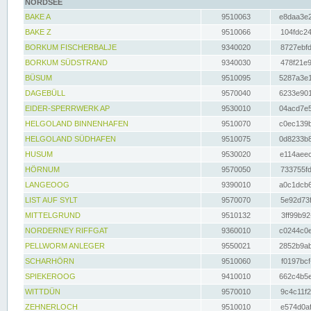
NORDSEE
BAKE A
9510063
e8daa3e2
BAKE Z
9510066
104fdc24
BORKUM FISCHERBALJE
9340020
8727ebfd
BORKUM SÜDSTRAND
9340030
478f21e9
BÜSUM
9510095
5287a3e1
DAGEBÜLL
9570040
6233e901
EIDER-SPERRWERK AP
9530010
04acd7e5
HELGOLAND BINNENHAFEN
9510070
c0ec139b
HELGOLAND SÜDHAFEN
9510075
0d8233b8
HUSUM
9530020
e114aeec
HÖRNUM
9570050
733755fd
LANGEOOG
9390010
a0c1dcb6
LIST AUF SYLT
9570070
5e92d73f
MITTELGRUND
9510132
3ff99b92
NORDERNEY RIFFGAT
9360010
c0244c0e
PELLWORM ANLEGER
9550021
2852b9ab
SCHARHÖRN
9510060
f0197bcf
SPIEKEROOG
9410010
662c4b5e
WITTDÜN
9570010
9c4c11f2
ZEHNERLOCH
9510010
e574d0af