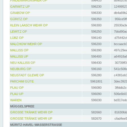
FINDENWIRUNSHIER OP
596410
a5902c55
GARWITZ UP
596230
12499527
GRABOW OP
596330
db4a69b2
GÜRITZ OP
596350
956ce5ff
KLEIN LAASCH WEHR OP
596300
25530a3e
LEWITZ OP
596250
7bbd90ad
LÜBZ OP
596140
d75442cf
MALCHOW WEHR OP
596200
bccaacb3
MALLISS OP
596390
497c29ee
MALLISS UP
596400
a64918a6
NEU KALLISS OP
596430
30739ff3
NEUBURG OP
596160
541c508a
NEUSTADT GLEWE OP
596280
c4381eb3
PARCHIM GÜTE
5961801
3dec3921
PLAU OP
596080
3ffddb2c
PLAU UP
596090
506e6b03
WAREN
596030
bd317edd
MÜGGELSPREE
GROSSE TRÄNKE WEHR OP
582660
81630fdd
GROSSE TRÄNKE WEHR UP
582670
cfad4ee5
MÜRITZ-HAVEL-WASSERSTRASSE