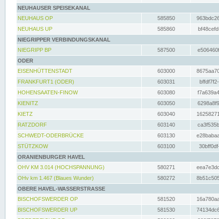
NEUHAUSER SPEISEKANAL
NEUHAUS OP
585850
963bdc26
NEUHAUS UP
585860
bf48cefd
NIEGRIPPER VERBINDUNGSKANAL
NIEGRIPP BP
587500
e506460f
ODER
EISENHÜTTENSTADT
603000
8675aa70
FRANKFURT1 (ODER)
603031
bffdf7f2
HOHENSAATEN-FINOW
603080
f7a639a4
KIENITZ
603050
6298a8f9
KIETZ
603040
16258271
RATZDORF
603140
ca3f535b
SCHWEDT-ODERBRÜCKE
603130
e28babaa
STÜTZKOW
603100
30bff0df
ORANIENBURGER HAVEL
OHV KM 3.014 (HOCHSPANNUNG)
580271
eea7e3dc
OHv km 1.467 (Blaues Wunder)
580272
8b51c505
OBERE HAVEL-WASSERSTRASSE
BISCHOFSWERDER OP
581520
16a780aa
BISCHOFSWERDER UP
581530
74134dc6