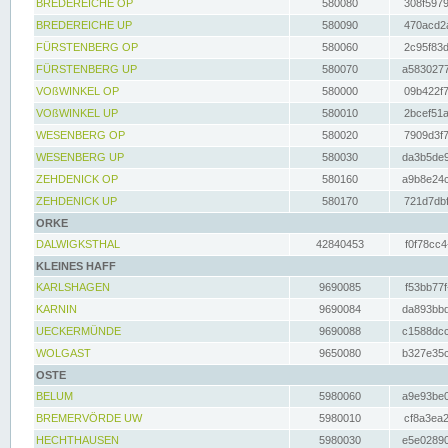
BREDEREICHE OP
580080
308f5979
BREDEREICHE UP
580090
470acd2a
FÜRSTENBERG OP
580060
2c95f83d
FÜRSTENBERG UP
580070
a5830277
VOßWINKEL OP
580000
09b422f7
VOßWINKEL UP
580010
2bcef51a
WESENBERG OP
580020
7909d3f7
WESENBERG UP
580030
da3b5de9
ZEHDENICK OP
580160
a9b8e24c
ZEHDENICK UP
580170
721d7dbf
ORKE
DALWIGKSTHAL
42840453
f0f78cc4
KLEINES HAFF
KARLSHAGEN
9690085
f53bb77f
KARNIN
9690084
da893bbd
UECKERMÜNDE
9690088
c1588dcc
WOLGAST
9650080
b327e35c
OSTE
BELUM
5980060
a9e93be0
BREMERVÖRDE UW
5980010
cf8a3ea2
HECHTHAUSEN
5980030
e5e02890