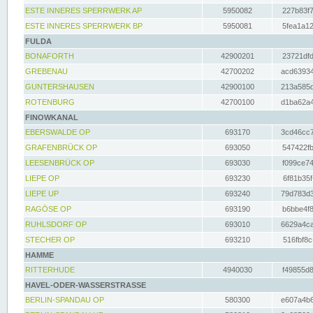
ESTE INNERES SPERRWERK AP
5950082
227b83f7
ESTE INNERES SPERRWERK BP
5950081
5fea1a12
FULDA
BONAFORTH
42900201
23721dfd
GREBENAU
42700202
acd63934
GUNTERSHAUSEN
42900100
213a585d
ROTENBURG
42700100
d1ba62a4
FINOWKANAL
EBERSWALDE OP
693170
3cd46cc7
GRAFENBRÜCK OP
693050
547422fb
LEESENBRÜCK OP
693030
f099ce74
LIEPE OP
693230
6f81b35f
LIEPE UP
693240
79d783d3
RAGÖSE OP
693190
b6bbe4f8
RUHLSDORF OP
693010
6629a4ca
STECHER OP
693210
516fbf8c
HAMME
RITTERHUDE
4940030
f49855d8
HAVEL-ODER-WASSERSTRASSE
BERLIN-SPANDAU OP
580300
e607a4b6