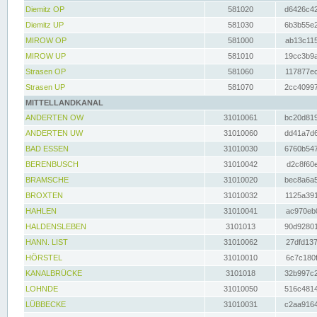
Diemitz OP
581020
d6426c42
Diemitz UP
581030
6b3b55e2
MIROW OP
581000
ab13c115
MIROW UP
581010
19cc3b9a
Strasen OP
581060
117877ec
Strasen UP
581070
2cc40997
MITTELLANDKANAL
ANDERTEN OW
31010061
bc20d819
ANDERTEN UW
31010060
dd41a7d6
BAD ESSEN
31010030
6760b547
BERENBUSCH
31010042
d2c8f60e
BRAMSCHE
31010020
bec8a6a5
BROXTEN
31010032
1125a391
HAHLEN
31010041
ac970eb0
HALDENSLEBEN
3101013
90d92801
HANN. LIST
31010062
27dfd137
HÖRSTEL
31010010
6c7c180f
KANALBRÜCKE
3101018
32b997c2
LOHNDE
31010050
516c4814
LÜBBECKE
31010031
c2aa9164