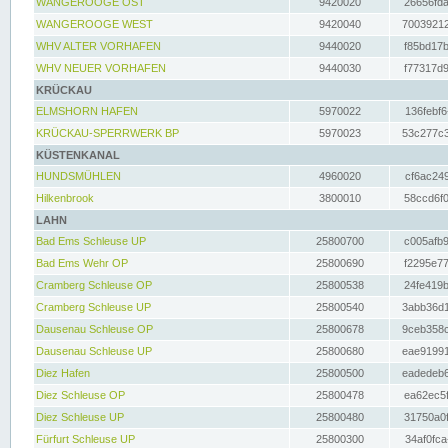
WANGEROOGE OST
9420020
26656fda
WANGEROOGE WEST
9420040
70039212
WHV ALTER VORHAFEN
9440020
f85bd17b
WHV NEUER VORHAFEN
9440030
f77317d9
KRÜCKAU
ELMSHORN HAFEN
5970022
136febf6
KRÜCKAU-SPERRWERK BP
5970023
53c277c3
KÜSTENKANAL
HUNDSMÜHLEN
4960020
cf6ac249
Hilkenbrook
3800010
58ccd6f0
LAHN
Bad Ems Schleuse UP
25800700
c005afb9
Bad Ems Wehr OP
25800690
f2295e77
Cramberg Schleuse OP
25800538
24fe419b
Cramberg Schleuse UP
25800540
3abb36d1
Dausenau Schleuse OP
25800678
9ceb358c
Dausenau Schleuse UP
25800680
eae91991
Diez Hafen
25800500
eadedeb6
Diez Schleuse OP
25800478
ea62ec5f
Diez Schleuse UP
25800480
31750a0f
Fürfurt Schleuse UP
25800300
34af0fca