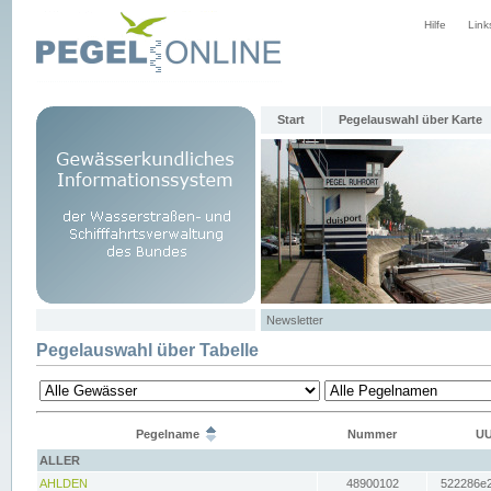
Hilfe
Link
Start
Pegelauswahl über Karte
Newsletter
Pegelauswahl über Tabelle
Pegelname
Nummer
UU
ALLER
AHLDEN
48900102
522286e2