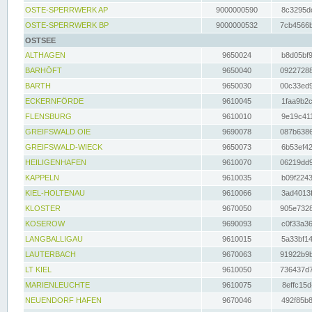
OSTE-SPERRWERK AP
9000000590
8c3295dc
OSTE-SPERRWERK BP
9000000532
7cb4566b
OSTSEE
ALTHAGEN
9650024
b8d05bf9
BARHÖFT
9650040
09227288
BARTH
9650030
00c33ed9
ECKERNFÖRDE
9610045
1faa9b2c
FLENSBURG
9610010
9e19c411
GREIFSWALD OIE
9690078
087b6386
GREIFSWALD-WIECK
9650073
6b53ef42
HEILIGENHAFEN
9610070
06219dd9
KAPPELN
9610035
b09f2243
KIEL-HOLTENAU
9610066
3ad4013f
KLOSTER
9670050
905e7328
KOSEROW
9690093
c0f33a36
LANGBALLIGAU
9610015
5a33bf14
LAUTERBACH
9670063
91922b9b
LT KIEL
9610050
736437d7
MARIENLEUCHTE
9610075
8effc15d
NEUENDORF HAFEN
9670046
492f85b8