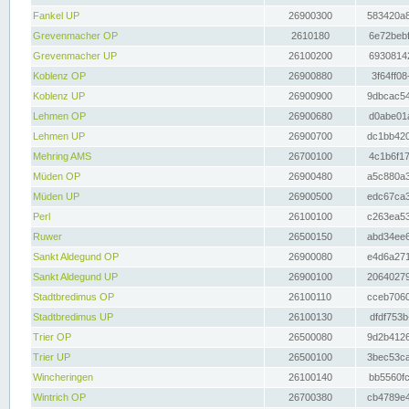
Fankel UP
26900300
583420a8
Grevenmacher OP
2610180
6e72bebf
Grevenmacher UP
26100200
69308142
Koblenz OP
26900880
3f64ff08
Koblenz UP
26900900
9dbcac54
Lehmen OP
26900680
d0abe01a
Lehmen UP
26900700
dc1bb420
Mehring AMS
26700100
4c1b6f17
Müden OP
26900480
a5c880a3
Müden UP
26900500
edc67ca3
Perl
26100100
c263ea53
Ruwer
26500150
abd34ee6
Sankt Aldegund OP
26900080
e4d6a271
Sankt Aldegund UP
26900100
20640279
Stadtbredimus OP
26100110
cceb7060
Stadtbredimus UP
26100130
dfdf753b
Trier OP
26500080
9d2b4126
Trier UP
26500100
3bec53ca
Wincheringen
26100140
bb5560fc
Wintrich OP
26700380
cb4789e4