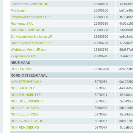
Pleidelsheim Schleuse UP
23800400
6e183f4b
Plochingen
23800100
be7ce40e
Poppenweiler Schleuse UP
23800300
f4854a4c
Rockenau SKA
23800690
4c00a166
Rockenau Schleuse UP
23800680
5ab4f00f
Schwabenheim Schleuse UP
23800800
ec9d3a4d
Untertürkheim Schleuse UP
23800220
a5ca02fb
Wieblingen Wehr UP neu
23800780
66d887a6
Ziegelhausen AMS
23800745
3944c1fd
NEUE MAAS
ROTTERDAM
123456786
a269e3be
NORD-OSTSEE-KANAL
AWK STROHBRÜCK
5970069
0e192297
NOK BREIHOLZ
5970075
4a904d59
NOK BRUNSBÜTTEL
5970091
85fc0dac
NOK DÜKERSWISCH
5970085
3954300d
NOK KIEL AUSSEN
5650068
6dc44585
NOK KIEL BINNEN
5979020
8af24d6a
NOK KÖNIGSFÖRDE
5970067
d0ec2790
NOK RENDSBURG
5970074
8c8afb56