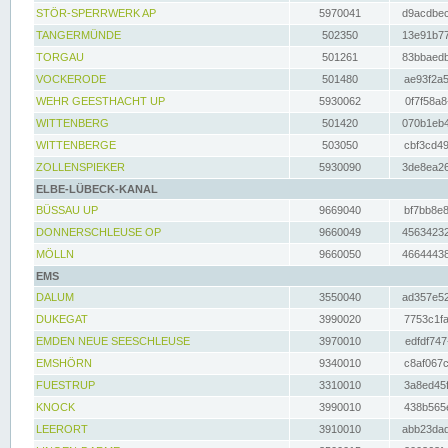
STÖR-SPERRWERK AP
5970041
d9acdbec
TANGERMÜNDE
502350
13e91b77
TORGAU
501261
83bbaedb
VOCKERODE
501480
ae93f2a5
WEHR GEESTHACHT UP
5930062
0f7f58a8
WITTENBERG
501420
070b1eb4
WITTENBERGE
503050
cbf3cd49
ZOLLENSPIEKER
5930090
3de8ea26
ELBE-LÜBECK-KANAL
BÜSSAU UP
9669040
bf7bb8e8
DONNERSCHLEUSE OP
9660049
45634232
MÖLLN
9660050
46644438
EMS
DALUM
3550040
ad357e52
DUKEGAT
3990020
7753c1fa
EMDEN NEUE SEESCHLEUSE
3970010
edfdf747
EMSHÖRN
9340010
c8af067c
FUESTRUP
3310010
3a8ed45f
KNOCK
3990010
438b565e
LEERORT
3910010
abb23dad