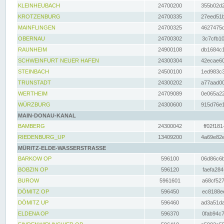
KLEINHEUBACH
24700200
355b02d2
KROTZENBURG
24700335
27eed51b
MAINFLINGEN
24700325
4627475d
OBERNAU
24700302
3c7cfb10
RAUNHEIM
24900108
db1684c1
SCHWEINFURT NEUER HAFEN
24300304
42ecae60
STEINBACH
24500100
1ed983c3
TRUNSTADT
24300202
a77aad00
WERTHEIM
24709089
0e065a22
WÜRZBURG
24300600
915d76e1
MAIN-DONAU-KANAL
BAMBERG
24300042
ff02f181
RIEDENBURG_UP
13409200
4a69e82e
MÜRITZ-ELDE-WASSERSTRASSE
BARKOW OP
596100
06d86c6b
BOBZIN OP
596120
faefa284
BUROW
5961601
a68cf527
DÖMITZ OP
596450
ec8188ee
DÖMITZ UP
596460
ad3a51da
ELDENA OP
596370
0fab94c7