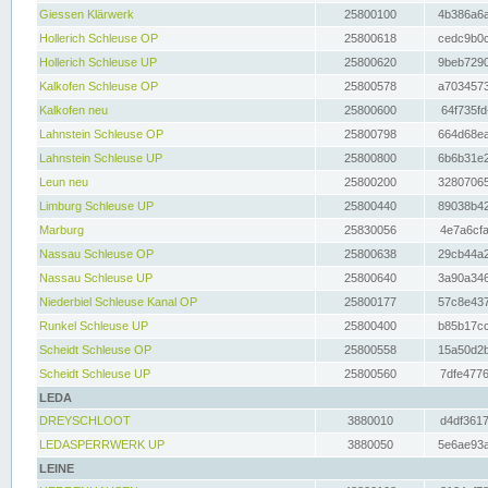
Giessen Klärwerk
25800100
4b386a6a
Hollerich Schleuse OP
25800618
cedc9b0c
Hollerich Schleuse UP
25800620
9beb7290
Kalkofen Schleuse OP
25800578
a7034573
Kalkofen neu
25800600
64f735fd
Lahnstein Schleuse OP
25800798
664d68ea
Lahnstein Schleuse UP
25800800
6b6b31e2
Leun neu
25800200
32807065
Limburg Schleuse UP
25800440
89038b42
Marburg
25830056
4e7a6cfa
Nassau Schleuse OP
25800638
29cb44a2
Nassau Schleuse UP
25800640
3a90a346
Niederbiel Schleuse Kanal OP
25800177
57c8e437
Runkel Schleuse UP
25800400
b85b17cc
Scheidt Schleuse OP
25800558
15a50d2b
Scheidt Schleuse UP
25800560
7dfe4776
LEDA
DREYSCHLOOT
3880010
d4df3617
LEDASPERRWERK UP
3880050
5e6ae93a
LEINE