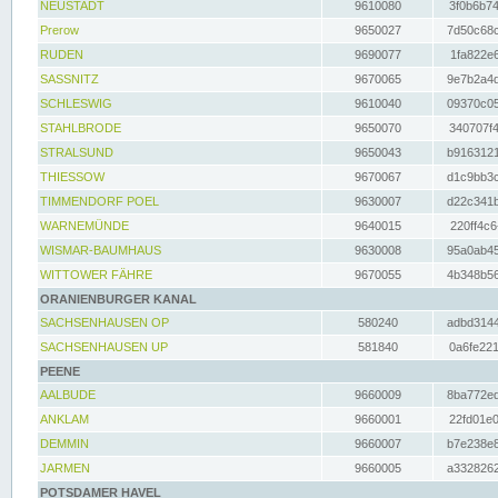
NEUSTADT
9610080
3f0b6b74
Prerow
9650027
7d50c68c
RUDEN
9690077
1fa822e6
SASSNITZ
9670065
9e7b2a4d
SCHLESWIG
9610040
09370c05
STAHLBRODE
9650070
340707f4
STRALSUND
9650043
b9163121
THIESSOW
9670067
d1c9bb3c
TIMMENDORF POEL
9630007
d22c341b
WARNEMÜNDE
9640015
220ff4c6
WISMAR-BAUMHAUS
9630008
95a0ab45
WITTOWER FÄHRE
9670055
4b348b56
ORANIENBURGER KANAL
SACHSENHAUSEN OP
580240
adbd3144
SACHSENHAUSEN UP
581840
0a6fe221
PEENE
AALBUDE
9660009
8ba772ed
ANKLAM
9660001
22fd01e0
DEMMIN
9660007
b7e238e8
JARMEN
9660005
a3328262
POTSDAMER HAVEL