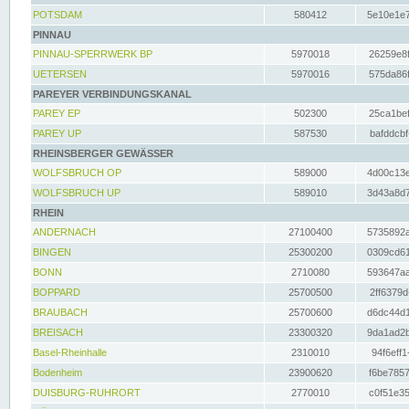
POTSDAM
580412
5e10e1e7
PINNAU
PINNAU-SPERRWERK BP
5970018
26259e8f
UETERSEN
5970016
575da86f
PAREYER VERBINDUNGSKANAL
PAREY EP
502300
25ca1bef
PAREY UP
587530
bafddcbf
RHEINSBERGER GEWÄSSER
WOLFSBRUCH OP
589000
4d00c13e
WOLFSBRUCH UP
589010
3d43a8d7
RHEIN
ANDERNACH
27100400
5735892a
BINGEN
25300200
0309cd61
BONN
2710080
593647aa
BOPPARD
25700500
2ff6379d
BRAUBACH
25700600
d6dc44d1
BREISACH
23300320
9da1ad2b
Basel-Rheinhalle
2310010
94f6eff1
Bodenheim
23900620
f6be7857
DUISBURG-RUHRORT
2770010
c0f51e35