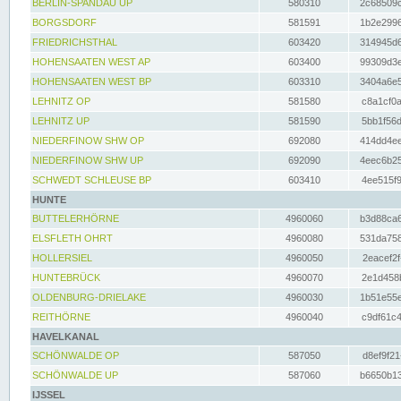
BERLIN-SPANDAU UP
580310
2c68509c
BORGSDORF
581591
1b2e2996
FRIEDRICHSTHAL
603420
314945d6
HOHENSAATEN WEST AP
603400
99309d3e
HOHENSAATEN WEST BP
603310
3404a6e5
LEHNITZ OP
581580
c8a1cf0a
LEHNITZ UP
581590
5bb1f56d
NIEDERFINOW SHW OP
692080
414dd4ee
NIEDERFINOW SHW UP
692090
4eec6b25
SCHWEDT SCHLEUSE BP
603410
4ee515f9
HUNTE
BUTTELERHÖRNE
4960060
b3d88ca6
ELSFLETH OHRT
4960080
531da758
HOLLERSIEL
4960050
2eacef2f
HUNTEBRÜCK
4960070
2e1d458b
OLDENBURG-DRIELAKE
4960030
1b51e55e
REITHÖRNE
4960040
c9df61c4
HAVELKANAL
SCHÖNWALDE OP
587050
d8ef9f21
SCHÖNWALDE UP
587060
b6650b13
IJSSEL