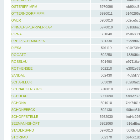
OSTERIFF MPM
5970096
eb90bd3f
OTTERNDORF MPM
5990011
5140295e
OVER
5950010
b02ce5c0
PINNAU-SPERRWERK AP
5970019
391bbba5
PIRNA
501040
85d686f1
PRETZSCH-MAUKEN
501330
f3dc8f07
RIESA
501110
b04b739d
ROGÄTZ
502250
133f0f6c
ROSSLAU
501490
e97116a4
ROTHENSEE
502210
e30f2e83
SANDAU
502430
f4c55f77
SCHARLEUK
503030
e32b0a28
SCHNACKENBURG
5910010
550e3885
SCHULAU
5950090
f3c6ee73
SCHÖNA
501010
7cb7461b
SCHÖNEBECK
502130
90bcb315
SCHÖPFSTELLE
5952030
fed4c295
SEEMANNSHÖFT
5952060
816affba
STADERSAND
5970013
80f0fc4d
STORKAU
502370
de4cc1db