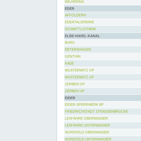
WILHERING
EDER
AFFOLDERN
EDERTALSPERRE
SCHMITTLOTHEIM
ELBE-HAVEL-KANAL
BURG
DETERSHAGEN
GENTHIN
KADE
WUSTERWITZ OP
WUSTERWITZ UP
ZERBEN OP
ZERBEN UP
EIDER
EIDER-SPERRWERK BP
FRIEDRICHSTADT STRASSENBRÜCKE
LEXFÄHRE OBERWASSER
LEXFÄHRE UNTERWASSER
NORDFELD OBERWASSER
NORDFELD UNTERWASSER