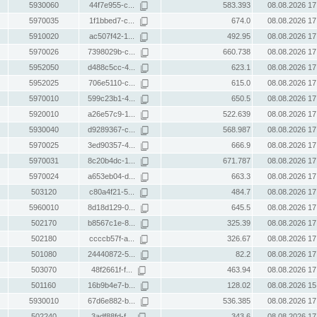
5930060
44f7e955-c...
583.393
08.08.2026 17
5970035
1f1bbed7-c...
674.0
08.08.2026 17
5910020
ac507f42-1...
492.95
08.08.2026 17
5970026
7398029b-c...
660.738
08.08.2026 17
5952050
d488c5cc-4...
623.1
08.08.2026 17
5952025
706e5110-c...
615.0
08.08.2026 17
5970010
599c23b1-4...
650.5
08.08.2026 17
5920010
a26e57c9-1...
522.639
08.08.2026 17
5930040
d9289367-c...
568.987
08.08.2026 17
5970025
3ed90357-4...
666.9
08.08.2026 17
5970031
8c20b4dc-1...
671.787
08.08.2026 17
5970024
a653eb04-d...
663.3
08.08.2026 17
503120
c80a4f21-5...
484.7
08.08.2026 17
5960010
8d18d129-0...
645.5
08.08.2026 17
502170
b8567c1e-8...
325.39
08.08.2026 17
502180
ccccb57f-a...
326.67
08.08.2026 17
501080
24440872-5...
82.2
08.08.2026 17
503070
48f2661f-f...
463.94
08.08.2026 17
501160
16b9b4e7-b...
128.02
08.08.2026 15
5930010
67d6e882-b...
536.385
08.08.2026 17
502240
3adf88fd-f...
343.6
08.08.2026 17