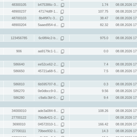
48300105
b475386c-3...
1.74
08.08.2026 17
48900237
47174d8f-1...
107.75
08.08.2026 17
48700103
8b4f9f7c-3...
38.47
08.08.2026 17
48900204
5aaed954-d...
82.32
08.08.2026 17
123456785
6c6f84c2-b...
975.0
08.08.2026 17
906
aa9179c1-1...
0.0
08.08.2026 17
586640
ee52ce62-2...
7.4
08.08.2026 17
586650
45721a68-5...
7.5
08.08.2026 17
586810
6b595707-8...
0.3
08.08.2026 17
586270
0e0dbcc9-0...
9.56
08.08.2026 17
586280
c9a6c3bf-0...
9.4
08.08.2026 17
34000010
ade3a084-8...
108.26
08.08.2026 17
27700122
7bbdb421-2...
08.08.2026 17
3690010
04572010-1...
166.42
08.08.2026 17
27700111
70bee932-1...
14.3
08.08.2026 17