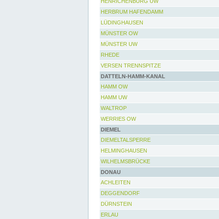
HENRICHENBURG UW
HERBRUM HAFENDAMM
LÜDINGHAUSEN
MÜNSTER OW
MÜNSTER UW
RHEDE
VERSEN TRENNSPITZE
DATTELN-HAMM-KANAL
HAMM OW
HAMM UW
WALTROP
WERRIES OW
DIEMEL
DIEMELTALSPERRE
HELMINGHAUSEN
WILHELMSBRÜCKE
DONAU
ACHLEITEN
DEGGENDORF
DÜRNSTEIN
ERLAU