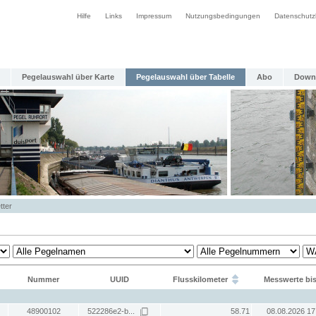
Hilfe
Links
Impressum
Nutzungsbedingungen
Datenschutz
Pegelauswahl über Karte
Pegelauswahl über Tabelle
Abo
Down
tter
Nummer
UUID
Flusskilometer
Messwerte bi
48900102
522286e2-b...
58.71
08.08.2026 17