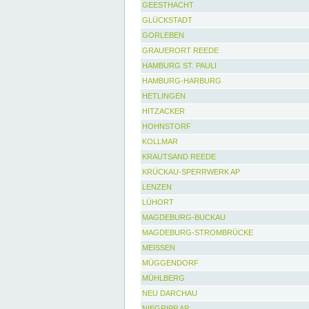
GEESTHACHT
GLÜCKSTADT
GORLEBEN
GRAUERORT REEDE
HAMBURG ST. PAULI
HAMBURG-HARBURG
HETLINGEN
HITZACKER
HOHNSTORF
KOLLMAR
KRAUTSAND REEDE
KRÜCKAU-SPERRWERK AP
LENZEN
LÜHORT
MAGDEBURG-BUCKAU
MAGDEBURG-STROMBRÜCKE
MEISSEN
MÜGGENDORF
MÜHLBERG
NEU DARCHAU
NIEGRIPP AP