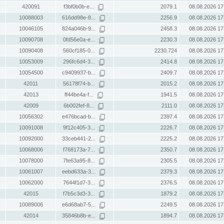
420091
f3bf0b0b-e...
2079.1
08.08.2026 17
10088003
616dd98e-8...
2256.9
08.08.2026 17
10046105
824a046b-9...
2458.3
08.08.2026 17
10090708
0fd56e0a-e...
2230.3
08.08.2026 17
10090408
560cf185-0...
2230.724
08.08.2026 17
10053009
296fc6d4-3...
2414.8
08.08.2026 17
10054500
c9409937-b...
2409.7
08.08.2026 17
42011
56178f74-b...
2015.2
08.08.2026 17
42013
ff44be4a-f...
1941.5
08.08.2026 17
42009
6b002fef-8...
2111.0
08.08.2026 17
10056302
e476bcad-b...
2397.4
08.08.2026 17
10091008
9f12c405-3...
2226.7
08.08.2026 17
10092000
33ceb441-2...
2225.2
08.08.2026 17
10068006
f768173a-7...
2350.7
08.08.2026 17
10078000
7fe63a95-8...
2305.5
08.08.2026 17
10061007
eebd633a-3...
2379.3
08.08.2026 17
10062000
7644f1d7-3...
2376.5
08.08.2026 17
42015
f7b5c3d3-3...
1879.2
08.08.2026 17
10089006
e6d68ab7-5...
2249.5
08.08.2026 17
42014
35846b8b-e...
1894.7
08.08.2026 17