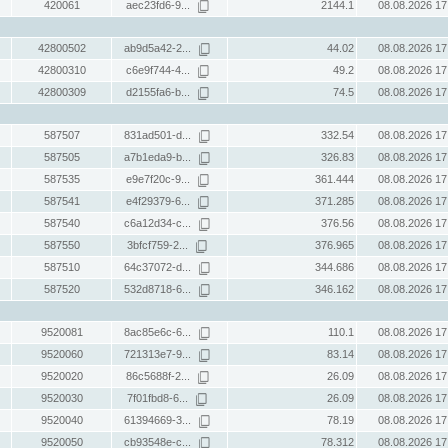
420061
aec23fd6-9...
2144.1
08.08.2026 17
42800502
ab9d5a42-2...
44.02
08.08.2026 17
42800310
c6e9f744-4...
49.2
08.08.2026 17
42800309
d2155fa6-b...
74.5
08.08.2026 17
587507
831ad501-d...
332.54
08.08.2026 17
587505
a7b1eda9-b...
326.83
08.08.2026 17
587535
e9e7f20c-9...
361.444
08.08.2026 17
587541
e4f29379-6...
371.285
08.08.2026 17
587540
c6a12d34-c...
376.56
08.08.2026 17
587550
3bfcf759-2...
376.965
08.08.2026 17
587510
64c37072-d...
344.686
08.08.2026 17
587520
532d8718-6...
346.162
08.08.2026 17
9520081
8ac85e6c-6...
110.1
08.08.2026 17
9520060
721313e7-9...
83.14
08.08.2026 17
9520020
86c5688f-2...
26.09
08.08.2026 17
9520030
7f01fbd8-6...
26.09
08.08.2026 17
9520040
61394669-3...
78.19
08.08.2026 17
9520050
cb93548e-c...
78.312
08.08.2026 17