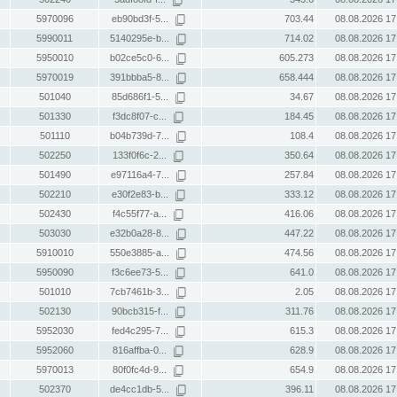
5970096
eb90bd3f-5...
703.44
08.08.2026 17
5990011
5140295e-b...
714.02
08.08.2026 17
5950010
b02ce5c0-6...
605.273
08.08.2026 17
5970019
391bbba5-8...
658.444
08.08.2026 17
501040
85d686f1-5...
34.67
08.08.2026 17
501330
f3dc8f07-c...
184.45
08.08.2026 17
501110
b04b739d-7...
108.4
08.08.2026 17
502250
133f0f6c-2...
350.64
08.08.2026 17
501490
e97116a4-7...
257.84
08.08.2026 17
502210
e30f2e83-b...
333.12
08.08.2026 17
502430
f4c55f77-a...
416.06
08.08.2026 17
503030
e32b0a28-8...
447.22
08.08.2026 17
5910010
550e3885-a...
474.56
08.08.2026 17
5950090
f3c6ee73-5...
641.0
08.08.2026 17
501010
7cb7461b-3...
2.05
08.08.2026 17
502130
90bcb315-f...
311.76
08.08.2026 17
5952030
fed4c295-7...
615.3
08.08.2026 17
5952060
816affba-0...
628.9
08.08.2026 17
5970013
80f0fc4d-9...
654.9
08.08.2026 17
502370
de4cc1db-5...
396.11
08.08.2026 17