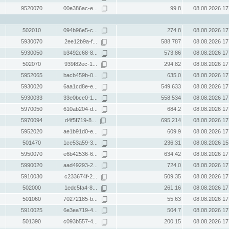
9520070
00e386ac-e...
99.8
08.08.2026 17
502010
094b96e5-c...
274.8
08.08.2026 17
5930070
2ee12b9a-f...
588.787
08.08.2026 17
5930050
b3492c68-8...
573.86
08.08.2026 17
502070
939f82ec-1...
294.82
08.08.2026 17
5952065
bacb459b-0...
635.0
08.08.2026 17
5930020
6aa1cd8e-e...
549.633
08.08.2026 17
5930033
33e0bce0-1...
558.534
08.08.2026 17
5970050
610ab204-d...
684.2
08.08.2026 17
5970094
d4f5f719-8...
695.214
08.08.2026 17
5952020
ae1b91d0-e...
609.9
08.08.2026 17
501470
1ce53a59-3...
236.31
08.08.2026 15
5950070
e6b42536-6...
634.42
08.08.2026 17
5990020
aad49293-2...
724.0
08.08.2026 17
5910030
c233674f-2...
509.35
08.08.2026 17
502000
1edc5fa4-8...
261.16
08.08.2026 17
501060
70272185-b...
55.63
08.08.2026 17
5910025
6e3ea719-4...
504.7
08.08.2026 17
501390
c093b557-4...
200.15
08.08.2026 17