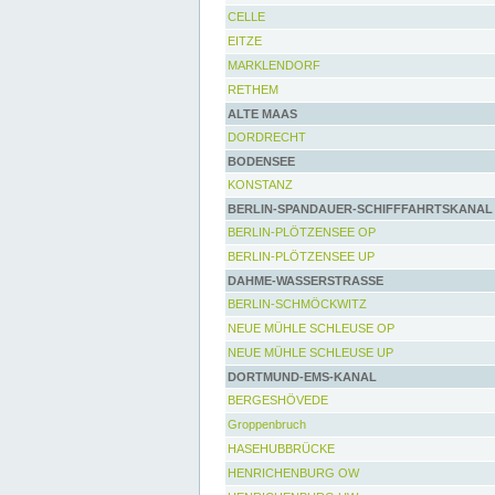
CELLE
EITZE
MARKLENDORF
RETHEM
ALTE MAAS
DORDRECHT
BODENSEE
KONSTANZ
BERLIN-SPANDAUER-SCHIFFFAHRTSKANAL
BERLIN-PLÖTZENSEE OP
BERLIN-PLÖTZENSEE UP
DAHME-WASSERSTRASSE
BERLIN-SCHMÖCKWITZ
NEUE MÜHLE SCHLEUSE OP
NEUE MÜHLE SCHLEUSE UP
DORTMUND-EMS-KANAL
BERGESHÖVEDE
Groppenbruch
HASEHUBBRÜCKE
HENRICHENBURG OW