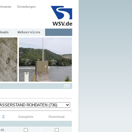
hinweise
Einstellungen
loads
Webservices
s
Ganglinie
Download
:45