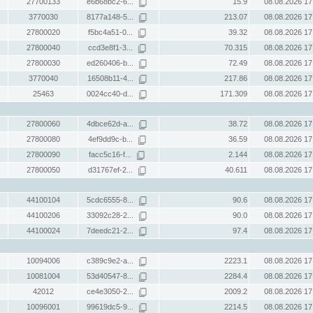
27700133
e6b68bc2-6...
15.9
08.08.2026 17
3770030
8177a148-5...
213.07
08.08.2026 17
27800020
f5bc4a51-0...
39.32
08.08.2026 17
27800040
ccd3e8f1-3...
70.315
08.08.2026 17
27800030
ed260406-b...
72.49
08.08.2026 17
3770040
16508b11-4...
217.86
08.08.2026 17
25463
0024cc40-d...
171.309
08.08.2026 17
27800060
4dbce62d-a...
38.72
08.08.2026 17
27800080
4ef9dd9c-b...
36.59
08.08.2026 17
27800090
facc5c16-f...
2.144
08.08.2026 17
27800050
d31767ef-2...
40.611
08.08.2026 17
44100104
5cdc6555-8...
90.6
08.08.2026 17
44100206
33092c28-2...
90.0
08.08.2026 17
44100024
7deedc21-2...
97.4
08.08.2026 17
10094006
c389c9e2-a...
2223.1
08.08.2026 17
10081004
53d40547-8...
2284.4
08.08.2026 17
42012
ce4e3050-2...
2009.2
08.08.2026 17
10096001
99619dc5-9...
2214.5
08.08.2026 17