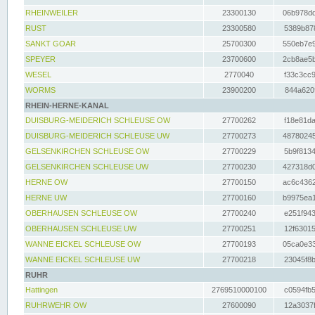
RHEINWEILER
23300130
06b978dd
RUST
23300580
5389b878
SANKT GOAR
25700300
550eb7e9
SPEYER
23700600
2cb8ae5b
WESEL
2770040
f33c3cc9
WORMS
23900200
844a620f
RHEIN-HERNE-KANAL
DUISBURG-MEIDERICH SCHLEUSE OW
27700262
f18e81da
DUISBURG-MEIDERICH SCHLEUSE UW
27700273
48780245
GELSENKIRCHEN SCHLEUSE OW
27700229
5b9f8134
GELSENKIRCHEN SCHLEUSE UW
27700230
427318d0
HERNE OW
27700150
ac6c4362
HERNE UW
27700160
b9975ea1
OBERHAUSEN SCHLEUSE OW
27700240
e251f943
OBERHAUSEN SCHLEUSE UW
27700251
12f63015
WANNE EICKEL SCHLEUSE OW
27700193
05ca0e33
WANNE EICKEL SCHLEUSE UW
27700218
23045f8b
RUHR
Hattingen
2769510000100
c0594fb5
RUHRWEHR OW
27600090
12a3037f