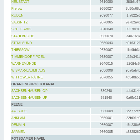
NEUSTADT
9610080
3f0b6b74
Prerow
9650027
7d50c68c
RUDEN
9690077
1fa822e6
SASSNITZ
9670065
9e7b2a4d
SCHLESWIG
9610040
09370c05
STAHLBRODE
9650070
340707f4
STRALSUND
9650043
b9163121
THIESSOW
9670067
d1c9bb3c
TIMMENDORF POEL
9630007
d22c341b
WARNEMÜNDE
9640015
220ff4c6
WISMAR-BAUMHAUS
9630008
95a0ab45
WITTOWER FÄHRE
9670055
4b348b56
ORANIENBURGER KANAL
SACHSENHAUSEN OP
580240
adbd3144
SACHSENHAUSEN UP
581840
0a6fe221
PEENE
AALBUDE
9660009
8ba772ed
ANKLAM
9660001
22fd01e0
DEMMIN
9660007
b7e238e8
JARMEN
9660005
a3328262
POTSDAMER HAVEL