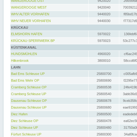
WANGEROOGE OST
9420020
26656fda
WANGEROOGE WEST
9420040
70039212
WHV ALTER VORHAFEN
9440020
f85bd17b
WHV NEUER VORHAFEN
9440030
f77317d9
KRÜCKAU
ELMSHORN HAFEN
5970022
136febf6
KRÜCKAU-SPERRWERK BP
5970023
53c277c3
KÜSTENKANAL
HUNDSMÜHLEN
4960020
cf6ac249
Hilkenbrook
3800010
58ccd6f0
LAHN
Bad Ems Schleuse UP
25800700
c005afb9
Bad Ems Wehr OP
25800690
f2295e77
Cramberg Schleuse OP
25800538
24fe419b
Cramberg Schleuse UP
25800540
3abb36d1
Dausenau Schleuse OP
25800678
9ceb358c
Dausenau Schleuse UP
25800680
eae91991
Diez Hafen
25800500
eadedeb6
Diez Schleuse OP
25800478
ea62ec5f
Diez Schleuse UP
25800480
31750a0f
Fürfurt Schleuse UP
25800300
34af0fca