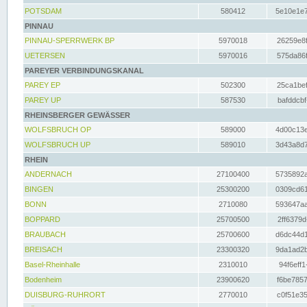
POTSDAM
580412
5e10e1e7
PINNAU
PINNAU-SPERRWERK BP
5970018
26259e8f
UETERSEN
5970016
575da86f
PAREYER VERBINDUNGSKANAL
PAREY EP
502300
25ca1bef
PAREY UP
587530
bafddcbf
RHEINSBERGER GEWÄSSER
WOLFSBRUCH OP
589000
4d00c13e
WOLFSBRUCH UP
589010
3d43a8d7
RHEIN
ANDERNACH
27100400
5735892a
BINGEN
25300200
0309cd61
BONN
2710080
593647aa
BOPPARD
25700500
2ff6379d
BRAUBACH
25700600
d6dc44d1
BREISACH
23300320
9da1ad2b
Basel-Rheinhalle
2310010
94f6eff1
Bodenheim
23900620
f6be7857
DUISBURG-RUHRORT
2770010
c0f51e35