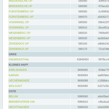
BREDEREICHE OP
580080
308f5979
BREDEREICHE UP
580090
470acd2a
FÜRSTENBERG OP
580060
2c95f83d
FÜRSTENBERG UP
580070
a5830277
VOßWINKEL OP
580000
09b422f7
VOßWINKEL UP
580010
2bcef51a
WESENBERG OP
580020
7909d3f7
WESENBERG UP
580030
da3b5de9
ZEHDENICK OP
580160
a9b8e24c
ZEHDENICK UP
580170
721d7dbf
ORKE
DALWIGKSTHAL
42840453
f0f78cc4
KLEINES HAFF
KARLSHAGEN
9690085
f53bb77f
KARNIN
9690084
da893bbd
UECKERMÜNDE
9690088
c1588dcc
WOLGAST
9650080
b327e35c
OSTE
BELUM
5980060
a9e93be0
BREMERVÖRDE UW
5980010
cf8a3ea2
HECHTHAUSEN
5980030
e5e02890