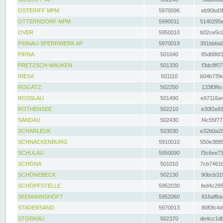
OSTERIFF MPM
5970096
eb90bd3f
OTTERNDORF MPM
5990011
5140295e
OVER
5950010
b02ce5c0
PINNAU-SPERRWERK AP
5970019
391bbba5
PIRNA
501040
85d686f1
PRETZSCH-MAUKEN
501330
f3dc8f07
RIESA
501110
b04b739d
ROGÄTZ
502250
133f0f6c
ROSSLAU
501490
e97116a4
ROTHENSEE
502210
e30f2e83
SANDAU
502430
f4c55f77
SCHARLEUK
503030
e32b0a28
SCHNACKENBURG
5910010
550e3885
SCHULAU
5950090
f3c6ee73
SCHÖNA
501010
7cb7461b
SCHÖNEBECK
502130
90bcb315
SCHÖPFSTELLE
5952030
fed4c295
SEEMANNSHÖFT
5952060
816affba
STADERSAND
5970013
80f0fc4d
STORKAU
502370
de4cc1db