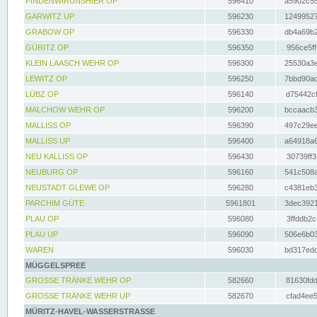
FINDENWIRUNSHIER OP
596410
a5902c55
GARWITZ UP
596230
12499527
GRABOW OP
596330
db4a69b2
GÜRITZ OP
596350
956ce5ff
KLEIN LAASCH WEHR OP
596300
25530a3e
LEWITZ OP
596250
7bbd90ad
LÜBZ OP
596140
d75442cf
MALCHOW WEHR OP
596200
bccaacb3
MALLISS OP
596390
497c29ee
MALLISS UP
596400
a64918a6
NEU KALLISS OP
596430
30739ff3
NEUBURG OP
596160
541c508a
NEUSTADT GLEWE OP
596280
c4381eb3
PARCHIM GÜTE
5961801
3dec3921
PLAU OP
596080
3ffddb2c
PLAU UP
596090
506e6b03
WAREN
596030
bd317edd
MÜGGELSPREE
GROSSE TRÄNKE WEHR OP
582660
81630fdd
GROSSE TRÄNKE WEHR UP
582670
cfad4ee5
MÜRITZ-HAVEL-WASSERSTRASSE