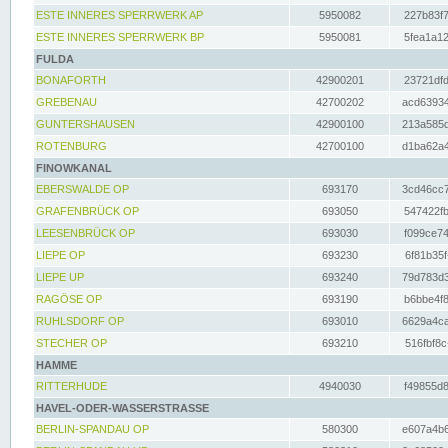
ESTE INNERES SPERRWERK AP
5950082
227b83f7
ESTE INNERES SPERRWERK BP
5950081
5fea1a12
FULDA
BONAFORTH
42900201
23721dfd
GREBENAU
42700202
acd63934
GUNTERSHAUSEN
42900100
213a585d
ROTENBURG
42700100
d1ba62a4
FINOWKANAL
EBERSWALDE OP
693170
3cd46cc7
GRAFENBRÜCK OP
693050
547422fb
LEESENBRÜCK OP
693030
f099ce74
LIEPE OP
693230
6f81b35f
LIEPE UP
693240
79d783d3
RAGÖSE OP
693190
b6bbe4f8
RUHLSDORF OP
693010
6629a4ca
STECHER OP
693210
516fbf8c
HAMME
RITTERHUDE
4940030
f49855d8
HAVEL-ODER-WASSERSTRASSE
BERLIN-SPANDAU OP
580300
e607a4b6