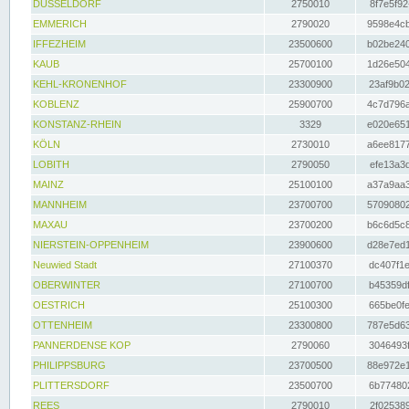
DÜSSELDORF
2750010
8f7e5f92
EMMERICH
2790020
9598e4cb
IFFEZHEIM
23500600
b02be240
KAUB
25700100
1d26e504
KEHL-KRONENHOF
23300900
23af9b02
KOBLENZ
25900700
4c7d796a
KONSTANZ-RHEIN
3329
e020e651
KÖLN
2730010
a6ee8177
LOBITH
2790050
efe13a3d
MAINZ
25100100
a37a9aa3
MANNHEIM
23700700
57090802
MAXAU
23700200
b6c6d5c8
NIERSTEIN-OPPENHEIM
23900600
d28e7ed1
Neuwied Stadt
27100370
dc407f1e
OBERWINTER
27100700
b45359df
OESTRICH
25100300
665be0fe
OTTENHEIM
23300800
787e5d63
PANNERDENSE KOP
2790060
3046493f
PHILIPPSBURG
23700500
88e972e1
PLITTERSDORF
23500700
6b774802
REES
2790010
2f025389