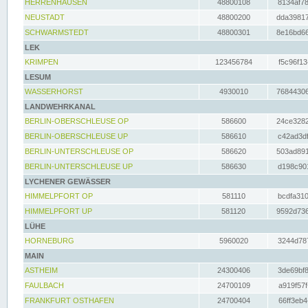
HERRENHAUSEN
48800108
8134af78
NEUSTADT
48800200
dda39817
SCHWARMSTEDT
48800301
8e16bd66
LEK
KRIMPEN
123456784
f5c96f13
LESUM
WASSERHORST
4930010
76844306
LANDWEHRKANAL
BERLIN-OBERSCHLEUSE OP
586600
24ce3282
BERLIN-OBERSCHLEUSE UP
586610
c42ad3df
BERLIN-UNTERSCHLEUSE OP
586620
503ad891
BERLIN-UNTERSCHLEUSE UP
586630
d198c901
LYCHENER GEWÄSSER
HIMMELPFORT OP
581110
bcdfa310
HIMMELPFORT UP
581120
9592d736
LÜHE
HORNEBURG
5960020
3244d787
MAIN
ASTHEIM
24300406
3de69bf8
FAULBACH
24700109
a919f57f
FRANKFURT OSTHAFEN
24700404
66ff3eb4