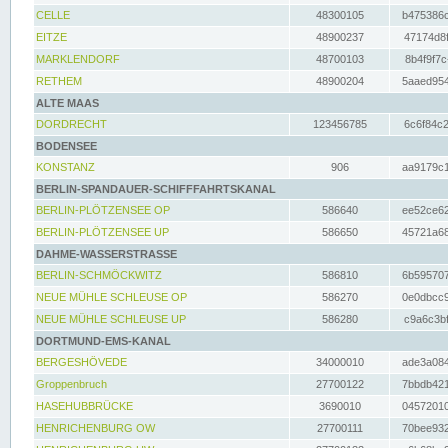
CELLE
48300105
b475386c
EITZE
48900237
47174d8f
MARKLENDORF
48700103
8b4f9f7c
RETHEM
48900204
5aaed954
ALTE MAAS
DORDRECHT
123456785
6c6f84c2
BODENSEE
KONSTANZ
906
aa9179c1
BERLIN-SPANDAUER-SCHIFFFAHRTSKANAL
BERLIN-PLÖTZENSEE OP
586640
ee52ce62
BERLIN-PLÖTZENSEE UP
586650
45721a68
DAHME-WASSERSTRASSE
BERLIN-SCHMÖCKWITZ
586810
6b595707
NEUE MÜHLE SCHLEUSE OP
586270
0e0dbcc9
NEUE MÜHLE SCHLEUSE UP
586280
c9a6c3bf
DORTMUND-EMS-KANAL
BERGESHÖVEDE
34000010
ade3a084
Groppenbruch
27700122
7bbdb421
HASEHUBBRÜCKE
3690010
04572010
HENRICHENBURG OW
27700111
70bee932