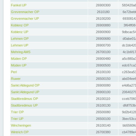
Fankel UP
26900300
583420a8
Grevenmacher OP
2610180
6e72bebf
Grevenmacher UP
26100200
69308142
Koblenz OP
26900880
3f64ff08
Koblenz UP
26900900
9dbcac54
Lehmen OP
26900680
d0abe01a
Lehmen UP
26900700
dc1bb420
Mehring AMS
26700100
4c1b6f17
Müden OP
26900480
a5c880a3
Müden UP
26900500
edc67ca3
Perl
26100100
c263ea53
Ruwer
26500150
abd34ee6
Sankt Aldegund OP
26900080
e4d6a271
Sankt Aldegund UP
26900100
20640279
Stadtbredimus OP
26100110
cceb7060
Stadtbredimus UP
26100130
dfdf753b
Trier OP
26500080
9d2b4126
Trier UP
26500100
3bec53ca
Wincheringen
26100140
bb5560fc
Wintrich OP
26700380
cb4789e4