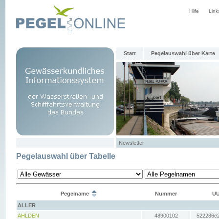
Hilfe
Link
Start
Pegelauswahl über Karte
Newsletter
Pegelauswahl über Tabelle
Pegelname
Nummer
UU
ALLER
AHLDEN
48900102
522286e2