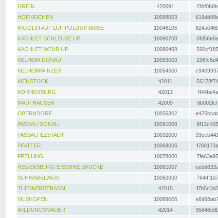
GREIN
420091
f3bf0b0b
HOFKIRCHEN
10088003
616dd98e
INGOLSTADT LUITPOLDSTRASSE
10046105
824a046b
KACHLET SCHLEUSE UP
10090708
0fd56e0a
KACHLET WEHR UP
10090408
560cf185
KELHEIM DONAU
10053009
296fc6d4
KELHEIMWINZER
10054500
c9409937
KIENSTOCK
42011
56178f74
KORNEUBURG
42013
ff44be4a
MAUTHAUSEN
42009
6b002fef
OBERNDORF
10056302
e476bcad
PASSAU DONAU
10091008
9f12c405
PASSAU ILZSTADT
10092000
33ceb441
PFATTER
10068006
f768173a
PFELLING
10078000
7fe63a95
REGENSBURG EISERNE BRÜCKE
10061007
eebd633a
SCHWABELWEIS
10062000
7644f1d7
THEBNERSTRASSL
42015
f7b5c3d3
VILSHOFEN
10089006
e6d68ab7
WILDUNGSMAUER
42014
35846b8b