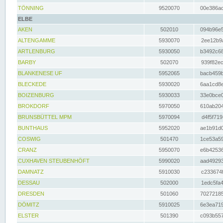
TÖNNING
9520070
00e386ac
ELBE
AKEN
502010
094b96e5
ALTENGAMME
5930070
2ee12b9a
ARTLENBURG
5930050
b3492c68
BARBY
502070
939f82ec
BLANKENESE UF
5952065
bacb459b
BLECKEDE
5930020
6aa1cd8e
BOIZENBURG
5930033
33e0bce0
BROKDORF
5970050
610ab204
BRUNSBÜTTEL MPM
5970094
d4f5f719
BUNTHAUS
5952020
ae1b91d0
COSWIG
501470
1ce53a59
CRANZ
5950070
e6b42536
CUXHAVEN STEUBENHÖFT
5990020
aad49293
DAMNATZ
5910030
c233674f
DESSAU
502000
1edc5fa4
DRESDEN
501060
70272185
DÖMITZ
5910025
6e3ea719
ELSTER
501390
c093b557