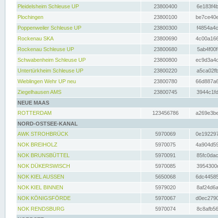
Pleidelsheim Schleuse UP
23800400
6e183f4b
Plochingen
23800100
be7ce40e
Poppenweiler Schleuse UP
23800300
f4854a4c
Rockenau SKA
23800690
4c00a166
Rockenau Schleuse UP
23800680
5ab4f00f
Schwabenheim Schleuse UP
23800800
ec9d3a4d
Untertürkheim Schleuse UP
23800220
a5ca02fb
Wieblingen Wehr UP neu
23800780
66d887a6
Ziegelhausen AMS
23800745
3944c1fd
NEUE MAAS
ROTTERDAM
123456786
a269e3be
NORD-OSTSEE-KANAL
AWK STROHBRÜCK
5970069
0e192297
NOK BREIHOLZ
5970075
4a904d59
NOK BRUNSBÜTTEL
5970091
85fc0dac
NOK DÜKERSWISCH
5970085
3954300d
NOK KIEL AUSSEN
5650068
6dc44585
NOK KIEL BINNEN
5979020
8af24d6a
NOK KÖNIGSFÖRDE
5970067
d0ec2790
NOK RENDSBURG
5970074
8c8afb56