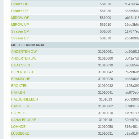
Diemitz OP
581020
d6426c42
Diemitz UP
581030
6b3b55e2
MIROW OP
581000
ab13c115
MIROW UP
581010
19cc3b9a
Strasen OP
581060
117877ec
Strasen UP
581070
2cc40997
MITTELLANDKANAL
ANDERTEN OW
31010061
bc20d819
ANDERTEN UW
31010060
dd41a7d6
BAD ESSEN
31010030
6760b547
BERENBUSCH
31010042
d2c8f60e
BRAMSCHE
31010020
bec8a6a5
BROXTEN
31010032
1125a391
HAHLEN
31010041
ac970eb0
HALDENSLEBEN
3101013
90d92801
HANN. LIST
31010062
27dfd137
HÖRSTEL
31010010
6c7c180f
KANALBRÜCKE
3101018
32b997c2
LOHNDE
31010050
516c4814
LÜBBECKE
31010031
c2aa9164