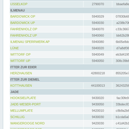
IJSSELKOP
2790070
bbaefa8e
ILMENAU
BARDOWICK OP
5940029
07830b68
BARDOWICK UP
5940030
a238b70f
FAHRENHOLZ OP
5940070
c33c3667
FAHRENHOLZ UP
5940060
bb62b28f
ILMENAU SPERRWERK AP
5940080
6b05e8dc
LÜNE
5940020
d7a8df36
WITTORF OP
5940049
eb3d4195
WITTORF UP
5940050
308c39b6
ITTER ZUR EDER
HERZHAUSEN
42800218
855205e7
ITTER ZUR DIEMEL
KOTTHAUSEN
44100013
36243256
JADE
HOOKSIELPLATE
9430020
fac30fe9
JADE-WESER-PORT
9430050
33bdec83
MELLUMPLATE
9420010
c8b9a2b6
SCHILLIG
9430030
b1cda5a0
WANGEROOGE NORD
9420030
c41d42b1