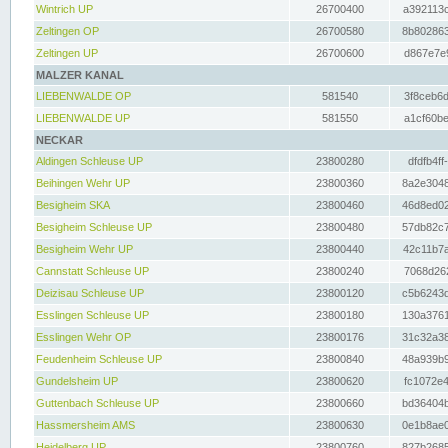
Wintrich UP
26700400
a392113c
Zeltingen OP
26700580
8b802863
Zeltingen UP
26700600
d867e7e9
MALZER KANAL
LIEBENWALDE OP
581540
3f8ceb6d
LIEBENWALDE UP
581550
a1cf60be
NECKAR
Aldingen Schleuse UP
23800280
dfdfb4ff
Beihingen Wehr UP
23800360
8a2e3048
Besigheim SKA
23800460
46d8ed02
Besigheim Schleuse UP
23800480
57db82c7
Besigheim Wehr UP
23800440
42c11b7a
Cannstatt Schleuse UP
23800240
7068d262
Deizisau Schleuse UP
23800120
c5b6243d
Esslingen Schleuse UP
23800180
130a3761
Esslingen Wehr OP
23800176
31c32a38
Feudenheim Schleuse UP
23800840
48a939b9
Gundelsheim UP
23800620
fc1072e4
Guttenbach Schleuse UP
23800660
bd36404b
Hassmersheim AMS
23800630
0e1b8ae0
Heidelberg UP
23800760
827b2685