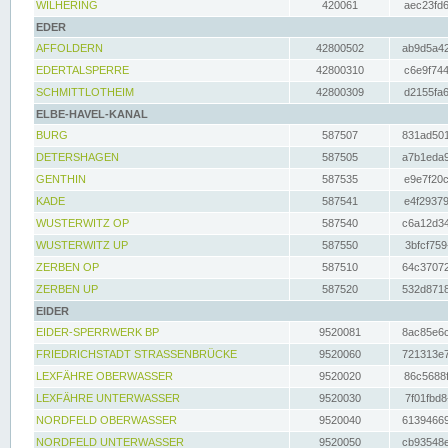
WILHERING
420061
aec23fd6
EDER
AFFOLDERN
42800502
ab9d5a42
EDERTALSPERRE
42800310
c6e9f744
SCHMITTLOTHEIM
42800309
d2155fa6
ELBE-HAVEL-KANAL
BURG
587507
831ad501
DETERSHAGEN
587505
a7b1eda9
GENTHIN
587535
e9e7f20c
KADE
587541
e4f29379
WUSTERWITZ OP
587540
c6a12d34
WUSTERWITZ UP
587550
3bfcf759
ZERBEN OP
587510
64c37072
ZERBEN UP
587520
532d8718
EIDER
EIDER-SPERRWERK BP
9520081
8ac85e6c
FRIEDRICHSTADT STRASSENBRÜCKE
9520060
721313e7
LEXFÄHRE OBERWASSER
9520020
86c5688f
LEXFÄHRE UNTERWASSER
9520030
7f01fbd8
NORDFELD OBERWASSER
9520040
61394669
NORDFELD UNTERWASSER
9520050
cb93548e