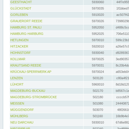
GEESTHACHT
5930060
44f7e955
GLÜCKSTADT
5970035
1f1bbed7
GORLEBEN
5910020
ac507f42
GRAUERORT REEDE
5970026
7398029b
HAMBURG ST. PAULI
5952050
d488c5cc
HAMBURG-HARBURG
5952025
706e5110
HETLINGEN
5970010
599c23b1
HITZACKER
5920010
a26e57c9
HOHNSTORF
5930040
d9289367
KOLLMAR
5970025
3ed90357
KRAUTSAND REEDE
5970031
8c20b4dc
KRÜCKAU-SPERRWERK AP
5970024
a653eb04
LENZEN
503120
c80a4f21
LÜHORT
5960010
8d18d129
MAGDEBURG-BUCKAU
502170
b8567c1e
MAGDEBURG-STROMBRÜCKE
502180
ccccb57f
MEISSEN
501080
24440872
MÜGGENDORF
503070
48f2661f
MÜHLBERG
501160
16b9b4e7
NEU DARCHAU
5930010
67d6e882
NIEGRIPP AP
502240
3adf88fd