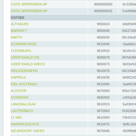
OSTE-SPERRWERK AP
9000000590
8c3295dc
OSTE-SPERRWERK BP
9000000532
7cb4566b
OSTSEE
ALTHAGEN
9650024
b8d05bf9
BARHÖFT
9650040
09227288
BARTH
9650030
00c33ed9
ECKERNFÖRDE
9610045
1faa9b2c
FLENSBURG
9610010
9e19c411
GREIFSWALD OIE
9690078
087b6386
GREIFSWALD-WIECK
9650073
6b53ef42
HEILIGENHAFEN
9610070
06219dd9
KAPPELN
9610035
b09f2243
KIEL-HOLTENAU
9610066
3ad4013f
KLOSTER
9670050
905e7328
KOSEROW
9690093
c0f33a36
LANGBALLIGAU
9610015
5a33bf14
LAUTERBACH
9670063
91922b9b
LT KIEL
9610050
736437d7
MARIENLEUCHTE
9610075
8effc15d
NEUENDORF HAFEN
9670046
492f85b8