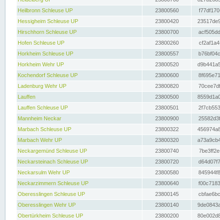
Heilbronn Schleuse UP
23800560
f77df170
Hessigheim Schleuse UP
23800420
23517de9
Hirschhorn Schleuse UP
23800700
acf505dd
Hofen Schleuse UP
23800260
cf2af1a4
Horkheim Schleuse UP
23800557
b76bf04c
Horkheim Wehr UP
23800520
d9b441a5
Kochendorf Schleuse UP
23800600
8f695e71
Ladenburg Wehr UP
23800820
70cee7df
Lauffen
23800500
8559d1a0
Lauffen Schleuse UP
23800501
2f7cb553
Mannheim Neckar
23800900
25582d3f
Marbach Schleuse UP
23800322
456974a8
Marbach Wehr UP
23800320
a73a9cb4
Neckargemünd Schleuse UP
23800740
7be3ff2e
Neckarsteinach Schleuse UP
23800720
d64d07f7
Neckarsulm Wehr UP
23800580
845944f8
Neckarzimmern Schleuse UP
23800640
f00c7183
Oberesslingen Schleuse UP
23800145
cbfae6bc
Oberesslingen Wehr UP
23800140
9de0843a
Obertürkheim Schleuse UP
23800200
80e002d8