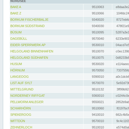
NORDSEE
BAKE A
9510063
e8daa3e2
BAKE Z
9510066
104fdc24
BORKUM FISCHERBALJE
9340020
8727ebfd
BORKUM SÜDSTRAND
9340030
478f21e9
BÜSUM
9510095
5287a3e1
DAGEBÜLL
9570040
6233e901
EIDER-SPERRWERK AP
9530010
04acd7e5
HELGOLAND BINNENHAFEN
9510070
c0ec139b
HELGOLAND SÜDHAFEN
9510075
0d8233b8
HUSUM
9530020
e114aeec
HÖRNUM
9570050
733755fd
LANGEOOG
9390010
a0c1dcb6
LIST AUF SYLT
9570070
5e92d73f
MITTELGRUND
9510132
3ff99b92
NORDERNEY RIFFGAT
9360010
c0244c0e
PELLWORM ANLEGER
9550021
2852b9ab
SCHARHÖRN
9510060
f0197bcf
SPIEKEROOG
9410010
662c4b5e
WITTDÜN
9570010
9c4c11f2
ZEHNERLOCH
9510010
e574d0af