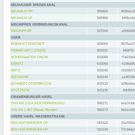
NEUHAUSER SPEISEKANAL
NEUHAUS OP
585850
963bdc26
NEUHAUS UP
585860
bf48cefd
NIEGRIPPER VERBINDUNGSKANAL
NIEGRIPP BP
587500
e506460f
ODER
EISENHÜTTENSTADT
603000
8675aa70
FRANKFURT1 (ODER)
603031
bffdf7f2
HOHENSAATEN-FINOW
603080
f7a639a4
KIENITZ
603050
6298a8f9
KIETZ
603040
16258271
RATZDORF
603140
ca3f535b
SCHWEDT-ODERBRÜCKE
603130
e28babaa
STÜTZKOW
603100
30bff0df
ORANIENBURGER HAVEL
OHV KM 3.014 (HOCHSPANNUNG)
580271
eea7e3dc
OHv km 1.467 (Blaues Wunder)
580272
8b51c505
OBERE HAVEL-WASSERSTRASSE
BISCHOFSWERDER OP
581520
16a780aa
BISCHOFSWERDER UP
581530
74134dc6