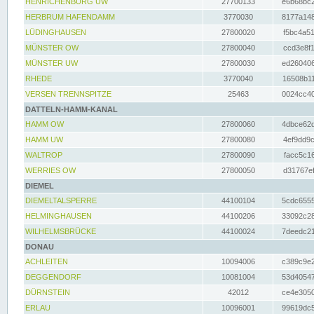
HENRICHENBURG UW
27700133
e6b68bc2
HERBRUM HAFENDAMM
3770030
8177a148
LÜDINGHAUSEN
27800020
f5bc4a51
MÜNSTER OW
27800040
ccd3e8f1
MÜNSTER UW
27800030
ed260406
RHEDE
3770040
16508b11
VERSEN TRENNSPITZE
25463
0024cc40
DATTELN-HAMM-KANAL
HAMM OW
27800060
4dbce62d
HAMM UW
27800080
4ef9dd9c
WALTROP
27800090
facc5c16
WERRIES OW
27800050
d31767ef
DIEMEL
DIEMELTALSPERRE
44100104
5cdc6555
HELMINGHAUSEN
44100206
33092c28
WILHELMSBRÜCKE
44100024
7deedc21
DONAU
ACHLEITEN
10094006
c389c9e2
DEGGENDORF
10081004
53d40547
DÜRNSTEIN
42012
ce4e3050
ERLAU
10096001
99619dc5