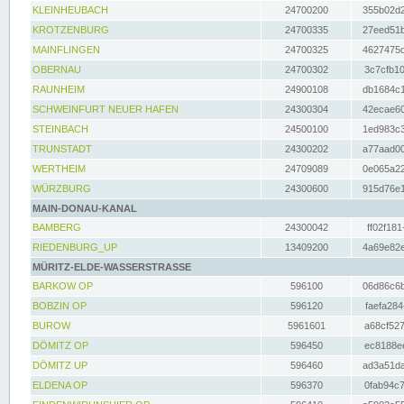
KLEINHEUBACH
24700200
355b02d2
KROTZENBURG
24700335
27eed51b
MAINFLINGEN
24700325
4627475d
OBERNAU
24700302
3c7cfb10
RAUNHEIM
24900108
db1684c1
SCHWEINFURT NEUER HAFEN
24300304
42ecae60
STEINBACH
24500100
1ed983c3
TRUNSTADT
24300202
a77aad00
WERTHEIM
24709089
0e065a22
WÜRZBURG
24300600
915d76e1
MAIN-DONAU-KANAL
BAMBERG
24300042
ff02f181
RIEDENBURG_UP
13409200
4a69e82e
MÜRITZ-ELDE-WASSERSTRASSE
BARKOW OP
596100
06d86c6b
BOBZIN OP
596120
faefa284
BUROW
5961601
a68cf527
DÖMITZ OP
596450
ec8188ee
DÖMITZ UP
596460
ad3a51da
ELDENA OP
596370
0fab94c7