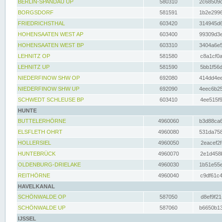
BERLIN-SPANDAU UP
580310
2c68509c
BORGSDORF
581591
1b2e2996
FRIEDRICHSTHAL
603420
314945d6
HOHENSAATEN WEST AP
603400
99309d3e
HOHENSAATEN WEST BP
603310
3404a6e5
LEHNITZ OP
581580
c8a1cf0a
LEHNITZ UP
581590
5bb1f56d
NIEDERFINOW SHW OP
692080
414dd4ee
NIEDERFINOW SHW UP
692090
4eec6b25
SCHWEDT SCHLEUSE BP
603410
4ee515f9
HUNTE
BUTTELERHÖRNE
4960060
b3d88ca6
ELSFLETH OHRT
4960080
531da758
HOLLERSIEL
4960050
2eacef2f
HUNTEBRÜCK
4960070
2e1d458b
OLDENBURG-DRIELAKE
4960030
1b51e55e
REITHÖRNE
4960040
c9df61c4
HAVELKANAL
SCHÖNWALDE OP
587050
d8ef9f21
SCHÖNWALDE UP
587060
b6650b13
IJSSEL