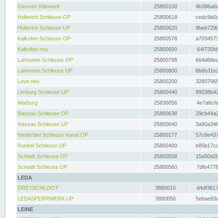
Giessen Klärwerk
25800100
4b386a6a
Hollerich Schleuse OP
25800618
cedc9b0c
Hollerich Schleuse UP
25800620
9beb7290
Kalkofen Schleuse OP
25800578
a7034573
Kalkofen neu
25800600
64f735fd
Lahnstein Schleuse OP
25800798
664d68ea
Lahnstein Schleuse UP
25800800
6b6b31e2
Leun neu
25800200
32807065
Limburg Schleuse UP
25800440
89038b42
Marburg
25830056
4e7a6cfa
Nassau Schleuse OP
25800638
29cb44a2
Nassau Schleuse UP
25800640
3a90a346
Niederbiel Schleuse Kanal OP
25800177
57c8e437
Runkel Schleuse UP
25800400
b85b17cc
Scheidt Schleuse OP
25800558
15a50d2b
Scheidt Schleuse UP
25800560
7dfe4776
LEDA
DREYSCHLOOT
3880010
d4df3617
LEDASPERRWERK UP
3880050
5e6ae93a
LEINE