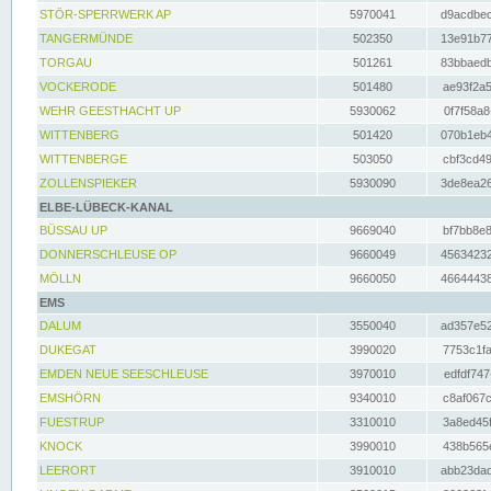
STÖR-SPERRWERK AP
5970041
d9acdbec
TANGERMÜNDE
502350
13e91b77
TORGAU
501261
83bbaedb
VOCKERODE
501480
ae93f2a5
WEHR GEESTHACHT UP
5930062
0f7f58a8
WITTENBERG
501420
070b1eb4
WITTENBERGE
503050
cbf3cd49
ZOLLENSPIEKER
5930090
3de8ea26
ELBE-LÜBECK-KANAL
BÜSSAU UP
9669040
bf7bb8e8
DONNERSCHLEUSE OP
9660049
45634232
MÖLLN
9660050
46644438
EMS
DALUM
3550040
ad357e52
DUKEGAT
3990020
7753c1fa
EMDEN NEUE SEESCHLEUSE
3970010
edfdf747
EMSHÖRN
9340010
c8af067c
FUESTRUP
3310010
3a8ed45f
KNOCK
3990010
438b565e
LEERORT
3910010
abb23dad