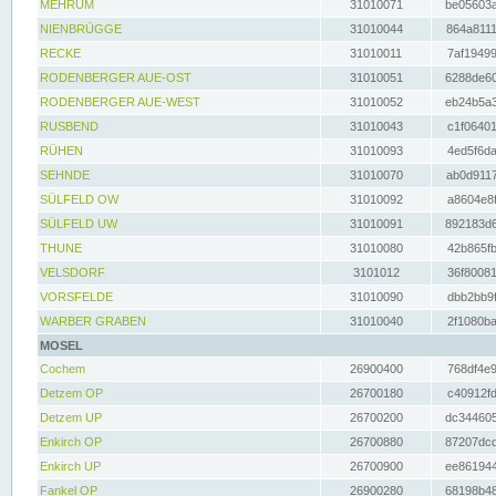
MEHRUM
31010071
be05603a
NIENBRÜGGE
31010044
864a8111
RECKE
31010011
7af19499
RODENBERGER AUE-OST
31010051
6288de60
RODENBERGER AUE-WEST
31010052
eb24b5a3
RUSBEND
31010043
c1f06401
RÜHEN
31010093
4ed5f6da
SEHNDE
31010070
ab0d9117
SÜLFELD OW
31010092
a8604e8f
SÜLFELD UW
31010091
892183d6
THUNE
31010080
42b865fb
VELSDORF
3101012
36f80081
VORSFELDE
31010090
dbb2bb9f
WARBER GRABEN
31010040
2f1080ba
MOSEL
Cochem
26900400
768df4e9
Detzem OP
26700180
c40912fd
Detzem UP
26700200
dc344605
Enkirch OP
26700880
87207dcd
Enkirch UP
26700900
ee861944
Fankel OP
26900280
68198b48