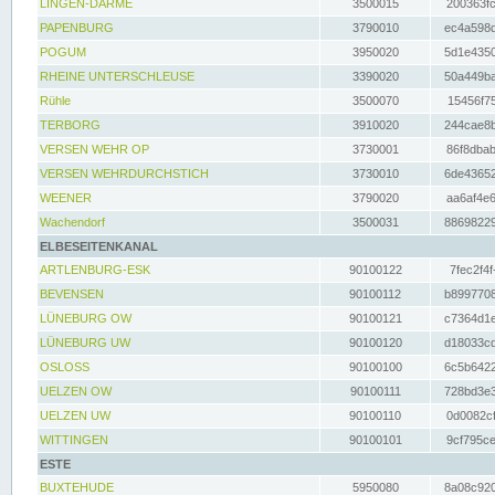
LINGEN-DARME
3500015
200363fc
PAPENBURG
3790010
ec4a598d
POGUM
3950020
5d1e4350
RHEINE UNTERSCHLEUSE
3390020
50a449ba
Rühle
3500070
15456f75
TERBORG
3910020
244cae8b
VERSEN WEHR OP
3730001
86f8dbab
VERSEN WEHRDURCHSTICH
3730010
6de43652
WEENER
3790020
aa6af4e6
Wachendorf
3500031
88698229
ELBESEITENKANAL
ARTLENBURG-ESK
90100122
7fec2f4f
BEVENSEN
90100112
b8997708
LÜNEBURG OW
90100121
c7364d1e
LÜNEBURG UW
90100120
d18033cd
OSLOSS
90100100
6c5b6422
UELZEN OW
90100111
728bd3e3
UELZEN UW
90100110
0d0082cf
WITTINGEN
90100101
9cf795ce
ESTE
BUXTEHUDE
5950080
8a08c920