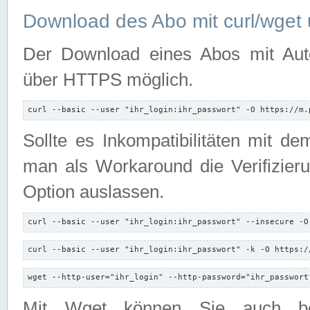
Download des Abo mit curl/wget 
Der Download eines Abos mit Autori
über HTTPS möglich.
curl --basic --user "ihr_login:ihr_passwort" -O https://m.
Sollte es Inkompatibilitäten mit d
man als Workaround die Verifizierun
Option auslassen.
curl --basic --user "ihr_login:ihr_passwort" --insecure -O
curl --basic --user "ihr_login:ihr_passwort" -k -O https:/
wget --http-user="ihr_login" --http-password="ihr_passwort
Mit Wget können Sie auch b