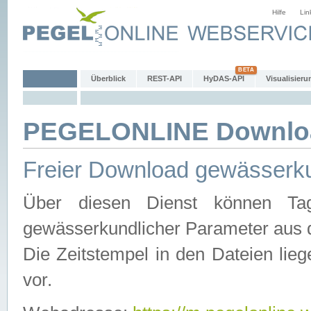
Hilfe
Lin
Überblick
REST-API
HyDAS-API
Visualisieru
PEGELONLINE Downlo
Freier Download gewässerku
Über diesen Dienst können Tag
gewässerkundlicher Parameter aus 
Die Zeitstempel in den Dateien lieg
vor.