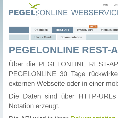
Hilfe
Lin
Überblick
REST-API
HyDAS-API
Visualisieru
User's Guide
Dokumentation
PEGELONLINE REST-AP
Über die PEGELONLINE REST-API 
PEGELONLINE 30 Tage rückwirkend
externen Webseite oder in einer mob
Die Daten sind über HTTP-URLs 
Notation erzeugt.