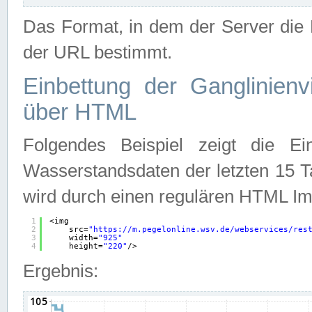
Das Format, in dem der Server die D
der URL bestimmt.
Einbettung der Ganglinienv
über HTML
Folgendes Beispiel zeigt die Ein
Wasserstandsdaten der letzten 15 T
wird durch einen regulären HTML Im
1
<img
2
src=
"
https://m.pegelonline.wsv.de/webservices/res
3
width=
"925"
4
height=
"220"
/>
Ergebnis: