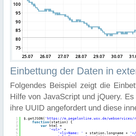
Einbettung der Daten in ext
Folgendes Beispiel zeigt die Einbe
Hilfe von JavaScript und jQuery. E
ihre UUID angefordert und diese inn
1
$.getJSON(
'
https://m.pegelonline.wsv.de/webservices/
2
function
(station) {
3
var
html =
4
'<ul>'
+
5
'<li>Name: '
+ station.longname + 
'<