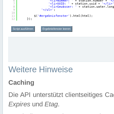
6
'<li>Nummer: '
+ station.number + 
'<
7
'<li>UUID: '
+ station.uuid + 
'</li>
8
'<li>Gewässer: '
+ station.water.lon
9
'</ul>'
;
10
11
$(
'#ergebnisfenster'
).html(html);
12
});
Script ausführen
Ergebnisfenster leeren
Weitere Hinweise
Caching
Die API unterstützt clientseitiges
Expires
und
Etag
.