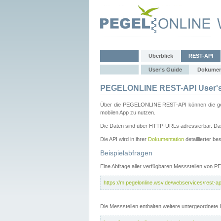
Überblick
REST-API
User's Guide
Dokumen
PEGELONLINE REST-API User's
Über die PEGELONLINE REST-API können die gewä
mobilen App zu nutzen.
Die Daten sind über HTTP-URLs adressierbar. Das
Die API wird in ihrer
Dokumentation
detaillierter be
Beispielabfragen
Eine Abfrage aller verfügbaren Messstellen von 
https://m.pegelonline.wsv.de/webservices/rest-api
Die Messstellen enthalten weitere untergeordnet