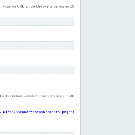
 Folgende URL ruft die Messwerte der letzten 15
. Die Darstellung wird durch einen regulären HTML
6-6476a76ae868/W/measurements.png?start=P15D&width=925&height=22