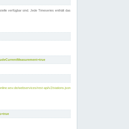
telle verfügbar sind. Jede Timeseries enthält das
ludeCurrentMeasurement=true
online.wsv.de/webservices/rest-api/v2/stations.json
s=true