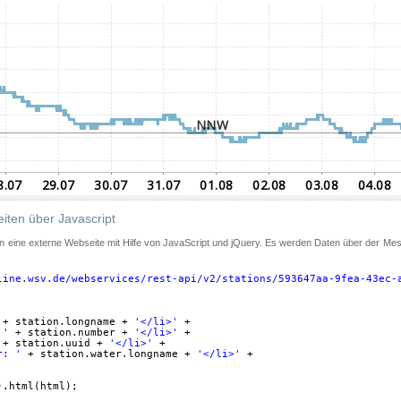
iten über Javascript
 in eine externe Webseite mit Hilfe von JavaScript und jQuery. Es werden Daten über der Me
line.wsv.de/webservices/rest-api/v2/stations/593647aa-9fea-43ec-
+ station.longname + 
'</li>'
+
 '
+ station.number + 
'</li>'
+
+ station.uuid + 
'</li>'
+
r: '
+ station.water.longname + 
'</li>'
+
).html(html);