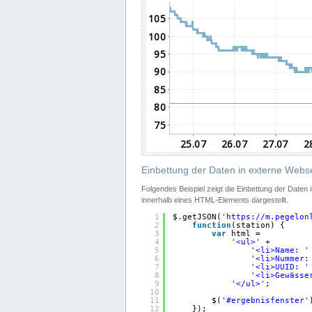
Einbettung der Daten in externe Webse
Folgendes Beispiel zeigt die Einbettung der Daten
innerhalb eines HTML-Elements dargestellt.
1
$.getJSON(
'
https://m.pegelon
2
function
(station) {
3
var
html =
4
'<ul>'
+
5
'<li>Name: '
6
'<li>Nummer:
7
'<li>UUID: '
8
'<li>Gewässe
9
'</ul>'
;
10
11
$(
'#ergebnisfenster'
12
});