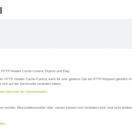
die HTTP Header
Cache-Control
,
Expires
und
Etag
.
m HTTP Header Cache-Control, kann für eine gewisse Zeit ein HTTP-Request gänzlich ent
 sich auf der Serverseite verändert haben.
den Abschnitt der Dokumentation
.
ogen werden. Messstellennummer oder -namen können sich verändern bzw. sind nicht eindeut
tion
.