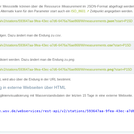
er Messstelle können über die Ressource
Measurement
im JSON-Format abgefragt werden.
 Alternativ kann für den Parameter
start
auch ein
ISO_8601
↗
Zeitpunkt angegeben werden.
-api/v2/stations/593647aa-9fea-43ec-a7d6-6476a76ae868/W/measurements.
json
?start=P15D
folgen. Dazu ändert man die Endung zu
csv
.
-api/v2/stations/593647aa-9fea-43ec-a7d6-6476a76ae868/W/measurements.
csv
?start=P15D
isiert werden. Dazu ändert man die Endung zu
png
.
-api/v2/stations/593647aa-9fea-43ec-a7d6-6476a76ae868/W/measurements.
png
?start=P15D
t, wird also über die Endung in der URL bestimmt.
ung in externe Webseiten über HTML
nglinienvisualisierung mit Wasserstandsdaten der letzten 15 Tage in eine externe Webseite
e.wsv.de/webservices/rest-api/v2/stations/593647aa-9fea-43ec-a7d