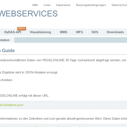
Hilfe
Links
Impressum
Nutzungsbedingungen
Datenschut
HyDAS-API
Visualisierung
WMS
WFS
SOS
Downloads
tation
 Guide
sserkundlichen Daten von PEGELONLINE 30 Tage rückwirkend abgefragt werden, um sie 
 Ergebnis wird in JSON-Notation erzeugt.
schrieben.
PEGELONLINE erfolgt mit dieser URL:
/v2/stations.json
e Informationen zu den Zeitreihen und zum gerade aktuell gemessenen Wert. Diese Daten kö