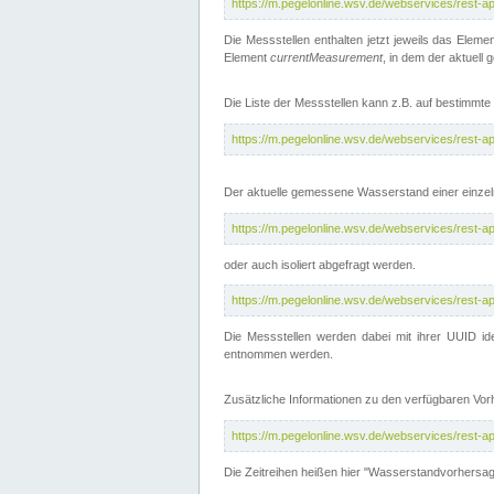
https://m.pegelonline.wsv.de/webservices/rest-
Die Messstellen enthalten jetzt jeweils das Eleme
Element
currentMeasurement
, in dem der aktuell
Die Liste der Messstellen kann z.B. auf bestimm
https://m.pegelonline.wsv.de/webservices/rest-
Der aktuelle gemessene Wasserstand einer einzel
https://m.pegelonline.wsv.de/webservices/rest-
oder auch isoliert abgefragt werden.
https://m.pegelonline.wsv.de/webservices/rest-
Die Messstellen werden dabei mit ihrer UUID ide
entnommen werden.
Zusätzliche Informationen zu den verfügbaren Vo
https://m.pegelonline.wsv.de/webservices/rest-
Die Zeitreihen heißen hier "Wasserstandvorhersa