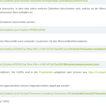
api/v2/stations.json?includeTimeseries=true&includeCurrentMeasurement=true
nt
timeseries
, in dem eine odere mehrere Zeitreihen beschrieben sind, welche an der Messs
 gemessene Wert enthalten ist.
te Gewässer beschränkt werden.
api/v2/stations.json?waters=RHEIN,MAIN
nen Messstelle kann entweder zusammen mit den Messstelleninformationen..
api/v2/stations/593647aa-9fea-43ec-a7d6-6476a76ae868.json
?includeTimeseries=true&inc
api/v2/stations/593647aa-9fea-43ec-a7d6-6476a76ae868/
W/currentmeasurement.json
ntifiziert. Die UUIDs sind in der
Pegeltabelle
aufgelistet oder können aus
https://m.pegel
rhersagezeitreihen können folgendermaßen abgefragt werden:
api/v2/stations.json?includeTimeseries=true&hasTimeseries=WV&
includeForecastTimeserie
ge" (WV).