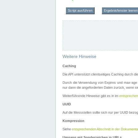
Script ausführen
Ergebnisfenster leeren
Weitere Hinweise
Caching
Die API unterstützt clientseitiges Caching durch 
Durch die Verwendung von Expires und max-age i
nur dann die angeforderten Daten zurück, wenn sie
Weiterführende Hinweise gibt es in im
entsprechen
UUID
Auf die Messstellen sollte sich nur per UUID bez
Kompression
Siehe
entsprechenden Abschnitt in der Dokumenta
Umgang mit Sonderzeichen in URLs