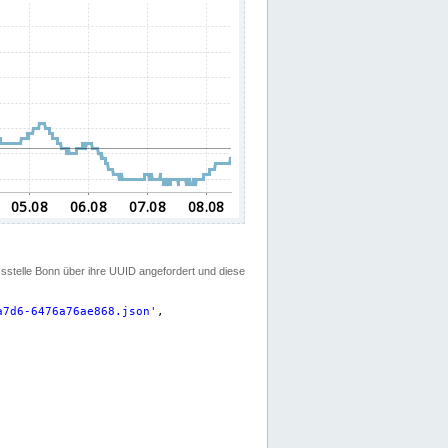
ssstelle Bonn über ihre UUID angefordert und diese
a7d6-6476a76ae868.json
'
,