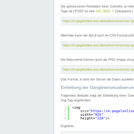
Die gemessenen Rohdaten einer Zeitreihe an ein
Tage ab ('P15D' ist eine
ISO_8601
↗
Zeitspanne.).
https://m.pegelonline.wsv.de/webservices/rest
Alternativ kann der Abruf auch im CSV-Format er
https://m.pegelonline.wsv.de/webservices/rest
Die Messwerte können auch als PNG-Image visual
https://m.pegelonline.wsv.de/webservices/rest
Das Format, in dem der Server die Daten ausliefer
Einbettung der Ganglinienvisualisier
Folgendes Beispiel zeigt die Einbettung einer Ga
Img-Tag angefordert.
1
<img
2
src=
"
https://m.pegelonlin
3
width=
"925"
4
height=
"220"
/>
Ergebnis: