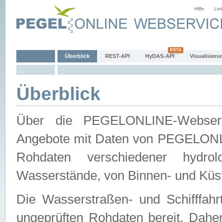
Hilfe
Lin
Überblick
REST-API
HyDAS-API
Visualisieru
Überblick
Über die PEGELONLINE-Webservic
Angebote mit Daten von PEGELONLI
Rohdaten verschiedener hydro
Wasserstände, von Binnen- und Küs
Die Wasserstraßen- und Schifffahr
ungeprüften Rohdaten bereit. Daher