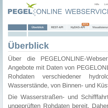
Hilfe
Lin
Überblick
REST-API
HyDAS-API
Visualisieru
Überblick
Über die PEGELONLINE-Webservic
Angebote mit Daten von PEGELONLI
Rohdaten verschiedener hydro
Wasserstände, von Binnen- und Küs
Die Wasserstraßen- und Schifffahr
ungeprüften Rohdaten bereit. Daher