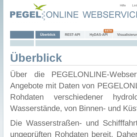
Hilfe
Lin
Überblick
REST-API
HyDAS-API
Visualisieru
Überblick
Über die PEGELONLINE-Webservic
Angebote mit Daten von PEGELONLI
Rohdaten verschiedener hydro
Wasserstände, von Binnen- und Küs
Die Wasserstraßen- und Schifffahr
ungeprüften Rohdaten bereit. Daher