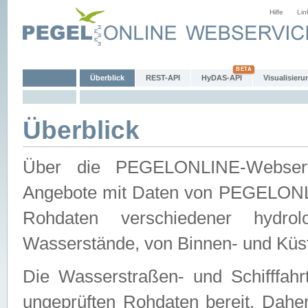
Hilfe
Lin
Überblick
REST-API
HyDAS-API
Visualisieru
Überblick
Über die PEGELONLINE-Webservic
Angebote mit Daten von PEGELONLI
Rohdaten verschiedener hydro
Wasserstände, von Binnen- und Küs
Die Wasserstraßen- und Schifffahr
ungeprüften Rohdaten bereit. Daher