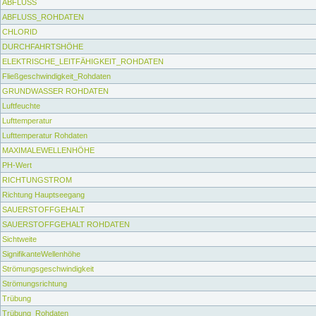
ABFLUSS
ABFLUSS_ROHDATEN
CHLORID
DURCHFAHRTSHÖHE
ELEKTRISCHE_LEITFÄHIGKEIT_ROHDATEN
Fließgeschwindigkeit_Rohdaten
GRUNDWASSER ROHDATEN
Luftfeuchte
Lufttemperatur
Lufttemperatur Rohdaten
MAXIMALEWELLENHÖHE
PH-Wert
RICHTUNGSTROM
Richtung Hauptseegang
SAUERSTOFFGEHALT
SAUERSTOFFGEHALT ROHDATEN
Sichtweite
SignifikanteWellenhöhe
Strömungsgeschwindigkeit
Strömungsrichtung
Trübung
Trübung_Rohdaten