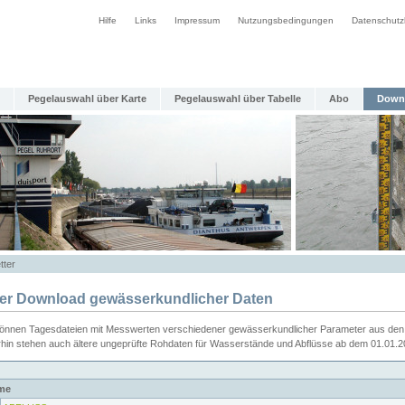
Hilfe
Links
Impressum
Nutzungsbedingungen
Datenschutz
Pegelauswahl über Karte
Pegelauswahl über Tabelle
Abo
Down
tter
ier Download gewässerkundlicher Daten
können Tagesdateien mit Messwerten verschiedener gewässerkundlicher Parameter aus den 
rhin stehen auch ältere ungeprüfte Rohdaten für Wasserstände und Abflüsse ab dem 01.01.
me