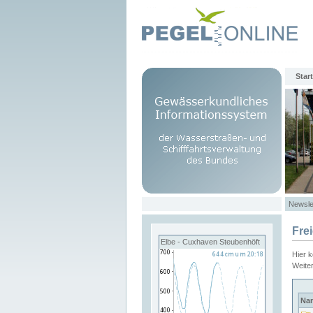
Start
Newsle
Fre
Elbe - Cuxhaven Steubenhöft
Hier 
Weite
Na