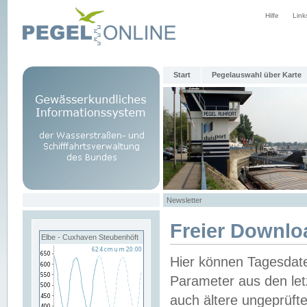
Hilfe
Link
Start
Pegelauswahl über Karte
Newsletter
Freier Downlo
Elbe - Cuxhaven Steubenhöft
Hier können Tagesdat
Parameter aus den let
auch ältere ungeprüf