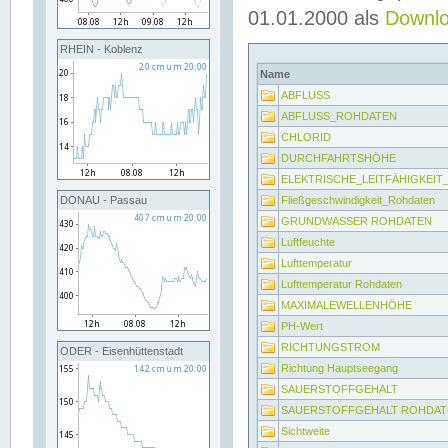
01.01.2000 als
Downl
RHEIN - Koblenz
Name
ABFLUSS
ABFLUSS_ROHDATEN
CHLORID
DURCHFAHRTSHÖHE
ELEKTRISCHE_LEITFÄHIGKEI
Fließgeschwindigkeit_Rohdaten
DONAU - Passau
GRUNDWASSER ROHDATEN
Luftfeuchte
Lufttemperatur
Lufttemperatur Rohdaten
MAXIMALEWELLENHÖHE
PH-Wert
RICHTUNGSTROM
ODER - Eisenhüttenstadt
Richtung Hauptseegang
SAUERSTOFFGEHALT
SAUERSTOFFGEHALT ROHDAT
Sichtweite