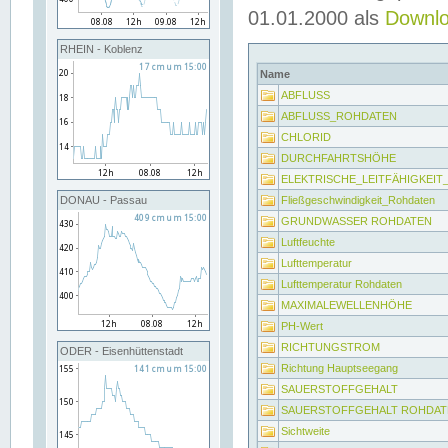
01.01.2000 als
Downl
RHEIN - Koblenz
Name
ABFLUSS
ABFLUSS_ROHDATEN
CHLORID
DURCHFAHRTSHÖHE
ELEKTRISCHE_LEITFÄHIGKEI
Fließgeschwindigkeit_Rohdaten
DONAU - Passau
GRUNDWASSER ROHDATEN
Luftfeuchte
Lufttemperatur
Lufttemperatur Rohdaten
MAXIMALEWELLENHÖHE
PH-Wert
RICHTUNGSTROM
ODER - Eisenhüttenstadt
Richtung Hauptseegang
SAUERSTOFFGEHALT
SAUERSTOFFGEHALT ROHDAT
Sichtweite