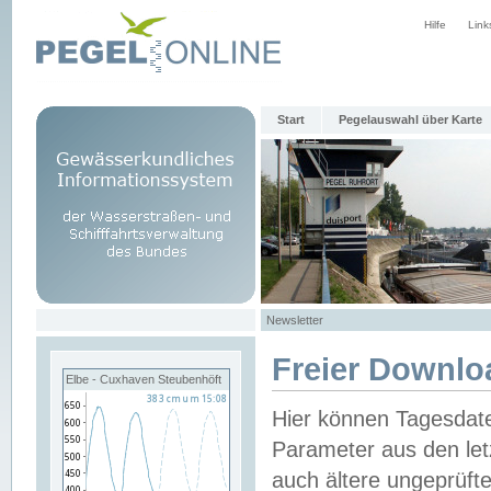
Hilfe
Link
Start
Pegelauswahl über Karte
Newsletter
Freier Downlo
Elbe - Cuxhaven Steubenhöft
Hier können Tagesdat
Parameter aus den let
auch ältere ungeprüf