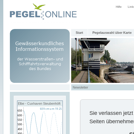
Hilfe
Link
Start
Pegelauswahl über Karte
Newsletter
Elbe - Cuxhaven Steubenhöft
Sie verlassen jet
Seiten übernehmen 