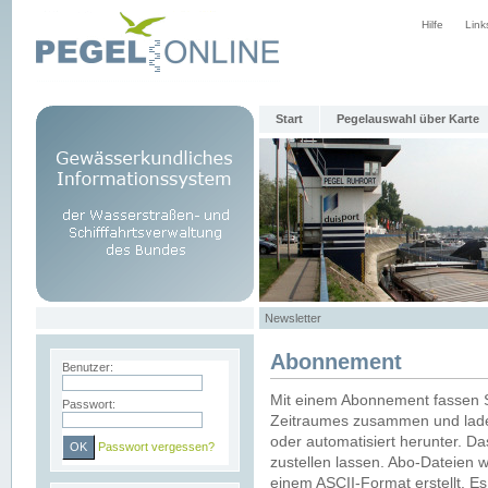
Hilfe
Link
Start
Pegelauswahl über Karte
Newsletter
Abonnement
Benutzer:
Mit einem Abonnement fassen S
Passwort:
Zeitraumes zusammen und laden
oder automatisiert herunter. Da
Passwort vergessen?
zustellen lassen. Abo-Dateien 
einem ASCII-Format erstellt. E