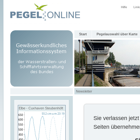
Hilfe
Link
Start
Pegelauswahl über Karte
Newsletter
Elbe - Cuxhaven Steubenhöft
Sie verlassen jet
Seiten übernehmen 