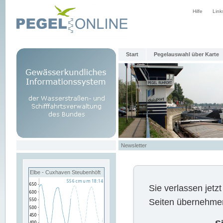
Hilfe
Link
Start
Pegelauswahl über Karte
Newsletter
Elbe - Cuxhaven Steubenhöft
Sie verlassen jet
Seiten übernehmen 