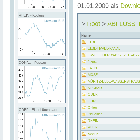
01.01.2000 als
Downl
RHEIN - Koblenz
>
Root
>
ABFLUSS
Name
ELBE
ELBE-HAVEL-KANAL
HAVEL-ODER-WASSERSTRASS
Jizera
DONAU - Passau
LAHN
MOSEL
MÜRITZ-ELDE-WASSERSTRAS
NECKAR
ODER
OHRE
Orlice
ODER - Eisenhüttenstadt
Ploucnice
RHEIN
RUHR
SAALE