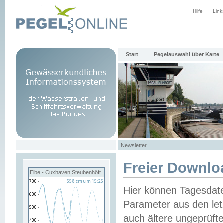
Hilfe
Link
Start
Pegelauswahl über Karte
Newsletter
Freier Downlo
Elbe - Cuxhaven Steubenhöft
Hier können Tagesdat
Parameter aus den let
auch ältere ungeprüf