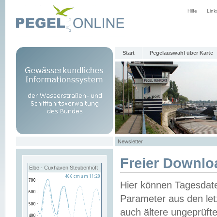
Hilfe
Link
Start
Pegelauswahl über Karte
Newsletter
Freier Downlo
Elbe - Cuxhaven Steubenhöft
Hier können Tagesdat
Parameter aus den let
auch ältere ungeprüf