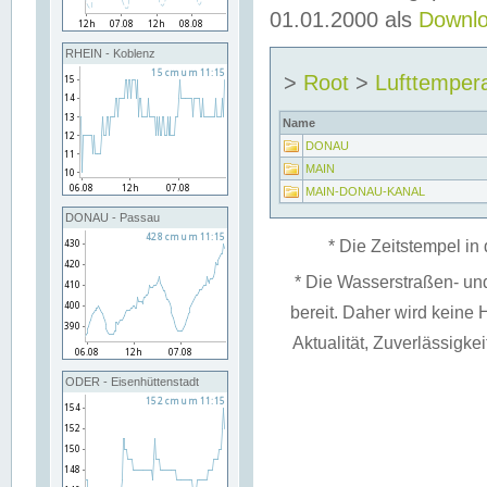
01.01.2000 als
Downl
RHEIN - Koblenz
>
Root
>
Lufttemper
Name
DONAU
MAIN
MAIN-DONAU-KANAL
DONAU - Passau
* Die Zeitstempel in 
* Die Wasserstraßen- un
bereit. Daher wird keine H
Aktualität, Zuverlässigke
ODER - Eisenhüttenstadt